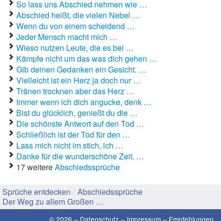
So lass uns Abschied nehmen wie …
Abschied heißt, die vielen Nebel …
Gute Sprüche
Wenn du von einem scheidend …
Jeder Mensch macht mich …
Guten Morgen Sprüche
Wieso nutzen Leute, die es bei …
Kämpfe nicht um das was dich gehen …
Hochzeitssprüche
Gib deinen Gedanken ein Gesicht. …
Vielleicht ist ein Herz ja doch nur …
Konfirmationssprüche
Tränen trocknen aber das Herz …
Immer wenn ich dich angucke, denk …
Lateinische Sprüche
Bist du glücklich, genießt du die …
Liebeskummer Sprüche
Die schönste Antwort auf den Tod …
Schließlich ist der Tod für den …
Lustige Sprüche
Lass mich nicht im stich, ich …
Danke für die wunderschöne Zeit. …
Mama-Sprüche
17 weitere
Abschiedssprüche
Motivationssprüche
Sprüche entdecken
/
Abschiedssprüche
/
Der Weg zu allem Großen …
Schöne Sprüche
© 2026 –
Datenschutz
–
Impressum
–
Empfehlungen