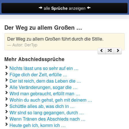
alle
Sprüche
anzeigen
Sprüche
Der Weg zu allem Großen …
Abschiedssprüche
Der Weg zu allem Großen führt durch die Stille.
Anmachsprüche
Autor:
DerTyp
Beileidssprüche
Mehr Abschiedssprüche
Coole Sprüche
Nichts lässt uns so sehr auf ein …
Füge dich der Zeit, erfülle …
Dumme Sprüche
Der ist reich, dem das Leben die …
Alle Veränderungen, sogar die …
Englische Sprüche
Wird man gebraucht, erfüllt man …
Suche
Wohin du auch gehst, geh mit deinem …
Facebook Sprüche
Schüttle alles ab, was dich in …
Wir sind so lang gegangen, durch …
Fußballsprüche
Wenn Tränen des Abschieds nach …
Heute geh ich, komm ich …
Gute Nacht Sprüche