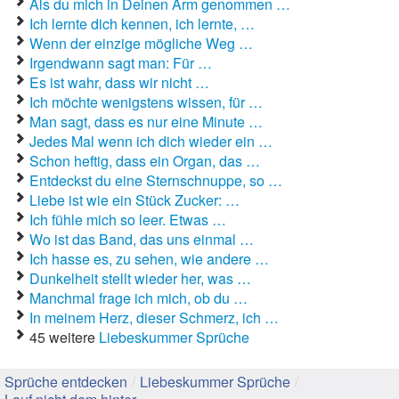
Als du mich in Deinen Arm genommen …
Ich lernte dich kennen, ich lernte, …
Gute Sprüche
Wenn der einzige mögliche Weg …
Irgendwann sagt man: Für …
Guten Morgen Sprüche
Es ist wahr, dass wir nicht …
Ich möchte wenigstens wissen, für …
Hochzeitssprüche
Man sagt, dass es nur eine Minute …
Jedes Mal wenn ich dich wieder ein …
Konfirmationssprüche
Schon heftig, dass ein Organ, das …
Entdeckst du eine Sternschnuppe, so …
Lateinische Sprüche
Liebe ist wie ein Stück Zucker: …
Ich fühle mich so leer. Etwas …
Liebeskummer Sprüche
Wo ist das Band, das uns einmal …
Ich hasse es, zu sehen, wie andere …
Lustige Sprüche
Dunkelheit stellt wieder her, was …
Mama-Sprüche
Manchmal frage ich mich, ob du …
In meinem Herz, dieser Schmerz, ich …
Motivationssprüche
45 weitere
Liebeskummer Sprüche
Schöne Sprüche
Sprüche entdecken
/
Liebeskummer Sprüche
/