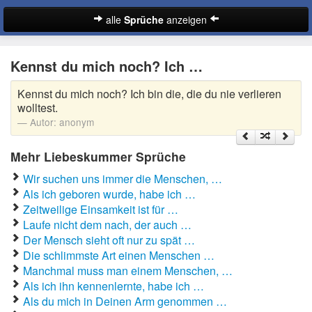
alle
Sprüche
anzeigen
Sprüche
Kennst du mich noch? Ich …
Abschiedssprüche
Kennst du mich noch? Ich bin die, die du nie verlieren
Anmachsprüche
wolltest.
Autor:
anonym
Beileidssprüche
Mehr Liebeskummer Sprüche
Coole Sprüche
Wir suchen uns immer die Menschen, …
Dumme Sprüche
Als ich geboren wurde, habe ich …
Zeitweilige Einsamkeit ist für …
Englische Sprüche
Laufe nicht dem nach, der auch …
Suche
Der Mensch sieht oft nur zu spät …
Facebook Sprüche
Die schlimmste Art einen Menschen …
Manchmal muss man einem Menschen, …
Fußballsprüche
Als ich ihn kennenlernte, habe ich …
Als du mich in Deinen Arm genommen …
Gute Nacht Sprüche