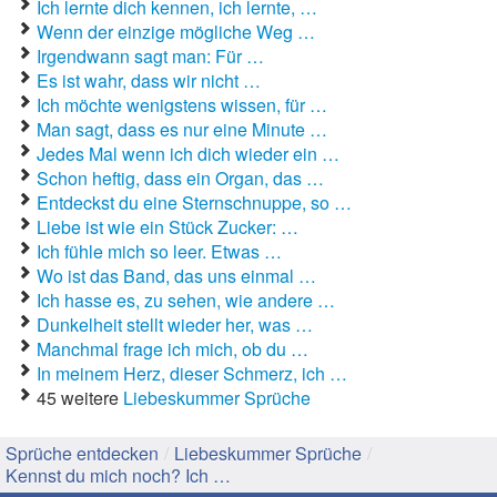
Ich lernte dich kennen, ich lernte, …
Wenn der einzige mögliche Weg …
Gute Sprüche
Irgendwann sagt man: Für …
Es ist wahr, dass wir nicht …
Guten Morgen Sprüche
Ich möchte wenigstens wissen, für …
Man sagt, dass es nur eine Minute …
Hochzeitssprüche
Jedes Mal wenn ich dich wieder ein …
Schon heftig, dass ein Organ, das …
Konfirmationssprüche
Entdeckst du eine Sternschnuppe, so …
Liebe ist wie ein Stück Zucker: …
Lateinische Sprüche
Ich fühle mich so leer. Etwas …
Wo ist das Band, das uns einmal …
Liebeskummer Sprüche
Ich hasse es, zu sehen, wie andere …
Lustige Sprüche
Dunkelheit stellt wieder her, was …
Manchmal frage ich mich, ob du …
Mama-Sprüche
In meinem Herz, dieser Schmerz, ich …
45 weitere
Liebeskummer Sprüche
Motivationssprüche
Sprüche entdecken
/
Liebeskummer Sprüche
/
Schöne Sprüche
Kennst du mich noch? Ich …