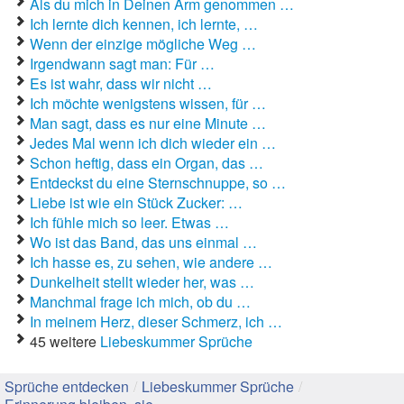
Als du mich in Deinen Arm genommen …
Ich lernte dich kennen, ich lernte, …
Gute Sprüche
Wenn der einzige mögliche Weg …
Irgendwann sagt man: Für …
Guten Morgen Sprüche
Es ist wahr, dass wir nicht …
Ich möchte wenigstens wissen, für …
Hochzeitssprüche
Man sagt, dass es nur eine Minute …
Jedes Mal wenn ich dich wieder ein …
Konfirmationssprüche
Schon heftig, dass ein Organ, das …
Entdeckst du eine Sternschnuppe, so …
Lateinische Sprüche
Liebe ist wie ein Stück Zucker: …
Ich fühle mich so leer. Etwas …
Liebeskummer Sprüche
Wo ist das Band, das uns einmal …
Ich hasse es, zu sehen, wie andere …
Lustige Sprüche
Dunkelheit stellt wieder her, was …
Mama-Sprüche
Manchmal frage ich mich, ob du …
In meinem Herz, dieser Schmerz, ich …
Motivationssprüche
45 weitere
Liebeskummer Sprüche
Schöne Sprüche
Sprüche entdecken
/
Liebeskummer Sprüche
/