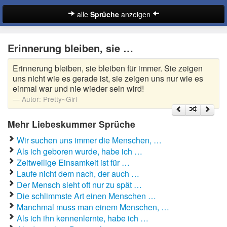
alle
Sprüche
anzeigen
Sprüche
Erinnerung bleiben, sie …
Abschiedssprüche
Erinnerung bleiben, sie bleiben für immer. Sie zeigen
Anmachsprüche
uns nicht wie es gerade ist, sie zeigen uns nur wie es
einmal war und nie wieder sein wird!
Beileidssprüche
Autor:
Pretty~Girl
Coole Sprüche
Mehr Liebeskummer Sprüche
Wir suchen uns immer die Menschen, …
Dumme Sprüche
Als ich geboren wurde, habe ich …
Englische Sprüche
Zeitweilige Einsamkeit ist für …
Suche
Laufe nicht dem nach, der auch …
Facebook Sprüche
Der Mensch sieht oft nur zu spät …
Die schlimmste Art einen Menschen …
Fußballsprüche
Manchmal muss man einem Menschen, …
Als ich ihn kennenlernte, habe ich …
Gute Nacht Sprüche