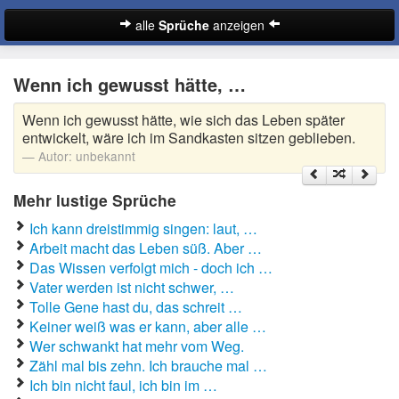
alle
Sprüche
anzeigen
Sprüche
Wenn ich gewusst hätte, …
Abschiedssprüche
Wenn ich gewusst hätte, wie sich das Leben später
Anmachsprüche
entwickelt, wäre ich im Sandkasten sitzen geblieben.
Autor:
unbekannt
Beileidssprüche
Mehr lustige Sprüche
Coole Sprüche
Ich kann dreistimmig singen: laut, …
Dumme Sprüche
Arbeit macht das Leben süß. Aber …
Das Wissen verfolgt mich - doch ich …
Englische Sprüche
Vater werden ist nicht schwer, …
Suche
Tolle Gene hast du, das schreit …
Facebook Sprüche
Keiner weiß was er kann, aber alle …
Wer schwankt hat mehr vom Weg.
Fußballsprüche
Zähl mal bis zehn. Ich brauche mal …
Ich bin nicht faul, ich bin im …
Gute Nacht Sprüche