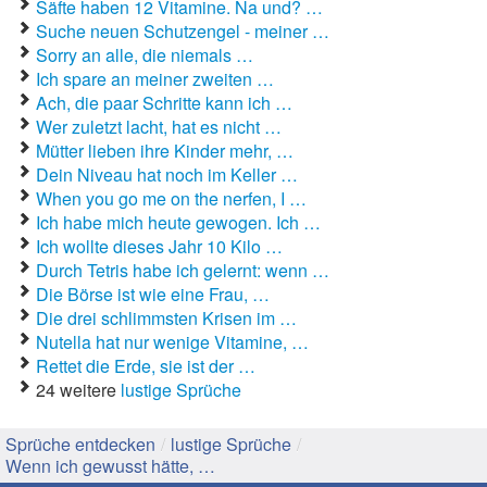
Säfte haben 12 Vitamine. Na und? …
Suche neuen Schutzengel - meiner …
Gute Sprüche
Sorry an alle, die niemals …
Ich spare an meiner zweiten …
Guten Morgen Sprüche
Ach, die paar Schritte kann ich …
Wer zuletzt lacht, hat es nicht …
Hochzeitssprüche
Mütter lieben ihre Kinder mehr, …
Dein Niveau hat noch im Keller …
Konfirmationssprüche
When you go me on the nerfen, I …
Ich habe mich heute gewogen. Ich …
Lateinische Sprüche
Ich wollte dieses Jahr 10 Kilo …
Durch Tetris habe ich gelernt: wenn …
Liebeskummer Sprüche
Die Börse ist wie eine Frau, …
Lustige Sprüche
Die drei schlimmsten Krisen im …
Nutella hat nur wenige Vitamine, …
Mama-Sprüche
Rettet die Erde, sie ist der …
24 weitere
lustige Sprüche
Motivationssprüche
Sprüche entdecken
/
lustige Sprüche
/
Schöne Sprüche
Wenn ich gewusst hätte, …