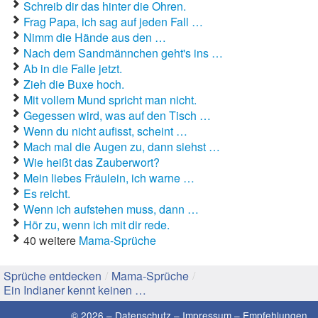
Schreib dir das hinter die Ohren.
Frag Papa, ich sag auf jeden Fall …
Gute Sprüche
Nimm die Hände aus den …
Nach dem Sandmännchen geht's ins …
Guten Morgen Sprüche
Ab in die Falle jetzt.
Zieh die Buxe hoch.
Hochzeitssprüche
Mit vollem Mund spricht man nicht.
Gegessen wird, was auf den Tisch …
Konfirmationssprüche
Wenn du nicht aufisst, scheint …
Mach mal die Augen zu, dann siehst …
Lateinische Sprüche
Wie heißt das Zauberwort?
Liebeskummer Sprüche
Mein liebes Fräulein, ich warne …
Es reicht.
Lustige Sprüche
Wenn ich aufstehen muss, dann …
Hör zu, wenn ich mit dir rede.
Mama-Sprüche
40 weitere
Mama-Sprüche
Motivationssprüche
Sprüche entdecken
/
Mama-Sprüche
/
Ein Indianer kennt keinen …
Schöne Sprüche
© 2026 –
Datenschutz
–
Impressum
–
Empfehlungen