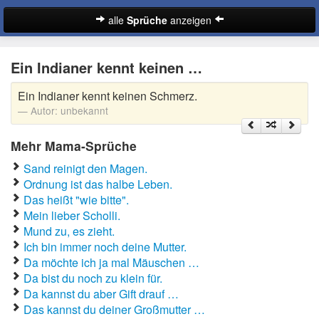
alle
Sprüche
anzeigen
Sprüche
Ein Indianer kennt keinen …
Abschiedssprüche
Ein Indianer kennt keinen Schmerz.
Anmachsprüche
Autor:
unbekannt
Beileidssprüche
Mehr Mama-Sprüche
Coole Sprüche
Sand reinigt den Magen.
Ordnung ist das halbe Leben.
Dumme Sprüche
Das heißt "wie bitte".
Mein lieber Scholli.
Englische Sprüche
Mund zu, es zieht.
Suche
Ich bin immer noch deine Mutter.
Facebook Sprüche
Da möchte ich ja mal Mäuschen …
Da bist du noch zu klein für.
Fußballsprüche
Da kannst du aber Gift drauf …
Das kannst du deiner Großmutter …
Gute Nacht Sprüche