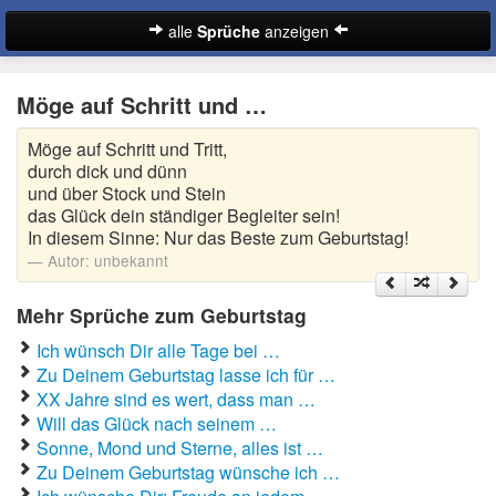
alle
Sprüche
anzeigen
Sprüche
Möge auf Schritt und …
Abschiedssprüche
Möge auf Schritt und Tritt,
Anmachsprüche
durch dick und dünn
und über Stock und Stein
Beileidssprüche
das Glück dein ständiger Begleiter sein!
In diesem Sinne: Nur das Beste zum Geburtstag!
Coole Sprüche
Autor:
unbekannt
Dumme Sprüche
Mehr Sprüche zum Geburtstag
Ich wünsch Dir alle Tage bei …
Englische Sprüche
Suche
Zu Deinem Geburtstag lasse ich für …
XX Jahre sind es wert, dass man …
Facebook Sprüche
Will das Glück nach seinem …
Fußballsprüche
Sonne, Mond und Sterne, alles ist …
Zu Deinem Geburtstag wünsche ich …
Gute Nacht Sprüche