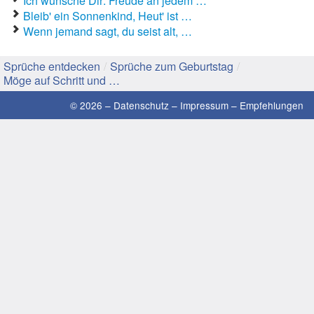
Ich wünsche Dir: Freude an jedem …
Bleib' ein Sonnenkind, Heut' ist …
Gute Sprüche
Wenn jemand sagt, du seist alt, …
Guten Morgen Sprüche
Sprüche entdecken
/
Sprüche zum Geburtstag
/
Möge auf Schritt und …
Hochzeitssprüche
© 2026 –
Datenschutz
–
Impressum
–
Empfehlungen
Konfirmationssprüche
Lateinische Sprüche
Liebeskummer Sprüche
Lustige Sprüche
Mama-Sprüche
Motivationssprüche
Schöne Sprüche