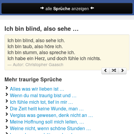
alle
Sprüche
anzeigen
Sprüche
Ich bin blind, also sehe …
Abschiedssprüche
Ich bin blind, also sehe ich.
Anmachsprüche
Ich bin taub, also höre ich.
Ich bin stumm, also spreche ich.
Beileidssprüche
Ich habe ein Herz, und doch fühle ich nichts.
Autor:
Christopher Gaasch
Coole Sprüche
Mehr traurige Sprüche
Dumme Sprüche
Alles was wir lieben ist …
Wenn du mal traurig bist und …
Englische Sprüche
Suche
Ich fühle mich tot, tief in mir …
Facebook Sprüche
Die Zeit heilt keine Wunde, man …
Vergiss was gewesen, denk nicht an …
Fußballsprüche
Meine Hoffnung soll mich leiten, …
Weine nicht, wenn schöne Stunden …
Gute Nacht Sprüche