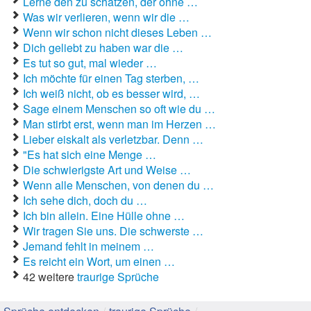
Lerne den zu schätzen, der ohne …
Was wir verlieren, wenn wir die …
Gute Sprüche
Wenn wir schon nicht dieses Leben …
Dich geliebt zu haben war die …
Guten Morgen Sprüche
Es tut so gut, mal wieder …
Ich möchte für einen Tag sterben, …
Hochzeitssprüche
Ich weiß nicht, ob es besser wird, …
Sage einem Menschen so oft wie du …
Konfirmationssprüche
Man stirbt erst, wenn man im Herzen …
Lieber eiskalt als verletzbar. Denn …
Lateinische Sprüche
"Es hat sich eine Menge …
Die schwierigste Art und Weise …
Liebeskummer Sprüche
Wenn alle Menschen, von denen du …
Ich sehe dich, doch du …
Lustige Sprüche
Ich bin allein. Eine Hülle ohne …
Wir tragen Sie uns. Die schwerste …
Mama-Sprüche
Jemand fehlt in meinem …
Motivationssprüche
Es reicht ein Wort, um einen …
42 weitere
traurige Sprüche
Schöne Sprüche