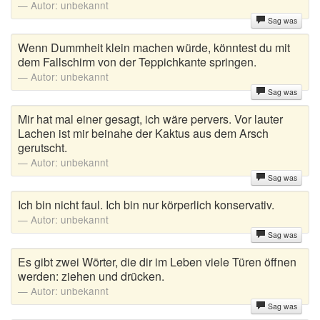
Autor:
unbekannt
Sag was
Gute Sprüche
Wenn Dummheit klein machen würde, könntest du mit
Guten Morgen Sprüche
dem Fallschirm von der Teppichkante springen.
Autor:
unbekannt
Hochzeitssprüche
Sag was
Konfirmationssprüche
Mir hat mal einer gesagt, ich wäre pervers. Vor lauter
Lachen ist mir beinahe der Kaktus aus dem Arsch
gerutscht.
Lateinische Sprüche
Autor:
unbekannt
Liebeskummer Sprüche
Sag was
Ich bin nicht faul. Ich bin nur körperlich konservativ.
Lustige Sprüche
Autor:
unbekannt
Sag was
Mama-Sprüche
Es gibt zwei Wörter, die dir im Leben viele Türen öffnen
Motivationssprüche
werden: ziehen und drücken.
Autor:
unbekannt
Schöne Sprüche
Sag was