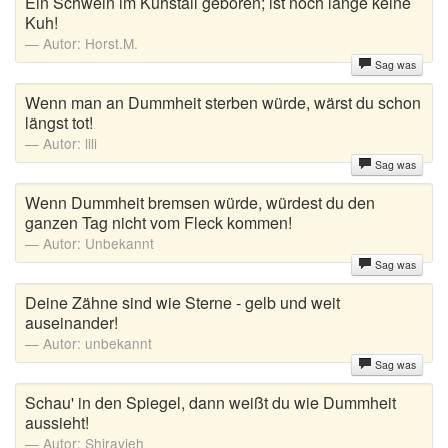
Ein Schwein im Kuhstall geboren; ist noch lange keine
Kuh!
Autor:
Horst.M.
Sag was
Wenn man an Dummheit sterben würde, wärst du schon
längst tot!
Autor:
lili
Sag was
Wenn Dummheit bremsen würde, würdest du den
ganzen Tag nicht vom Fleck kommen!
Autor:
Unbekannt
Sag was
Deine Zähne sind wie Sterne - gelb und weit
auseinander!
Autor:
unbekannt
Sag was
Schau' in den Spiegel, dann weißt du wie Dummheit
aussieht!
Autor:
Shiravieh