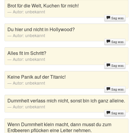
SMS Sprüche
Brot für die Welt, Kuchen für mich!
Autor:
unbekannt
Sprüche zum Geburtstag
Sag was
Sprüche zum Nachdenken
Du hier und nicht in Hollywood?
Autor:
unbekannt
Sprüche zum Valentinstag
Sag was
Alles fit im Schritt?
Sprüche zur Geburt
Autor:
unbekannt
Status Sprüche
Sag was
Keine Panik auf der Titanic!
Süße Sprüche
Autor:
unbekannt
Sag was
Tattoo Sprüche
Dummheit verlass mich nicht, sonst bin ich ganz alleine.
Taufsprüche
Autor:
unbekannt
Sag was
Trauersprüche
Wenn Dummheit klein macht, dann musst du zum
Traurige Sprüche
Erdbeeren pflücken eine Leiter nehmen.