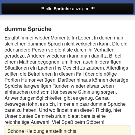
alle
Sprüche
anzeigen
Sprüche
dumme Sprüche
Abschiedssprüche
Es gibt immer wieder Momente im Leben, in denen man
sich einen dummen Spruch nicht verkneifen kann. Die ein
Anmachsprüche
oder andere Person verdient sie durch ihr Verhalten
geradezu. Anderen wiederum kann man damit z. B. bei
Beileidssprüche
einem Malheur begegnen, um ihnen auch in derartigen
Situationen ein Lachen ins Gesicht zu zaubern. Allerdings
Coole Sprüche
sollten die Betroffenen in diesem Fall über die nötige
Portion Humor verfügen. Darüber hinaus können derartige
Dumme Sprüche
Sprüche langweiligen Runden wieder etwas Leben
einhauchen und somit für bessere Stimmung sorgen.
Englische Sprüche
Anwendungsmöglichkeiten gibt es genug. Genau
Suche
deswegen lohnt es sich, immer ein paar dumme Sprüche
Facebook Sprüche
parat zu haben. Und wo findet man diese? Richtig, hier!
Unser buntes Sammelsurium bietet bereits eine
Fußballsprüche
reichhaltige Auswahl. Viel Spaß beim Stöbern!
Schöne Kleidung entstellt nichts.
Gute Nacht Sprüche