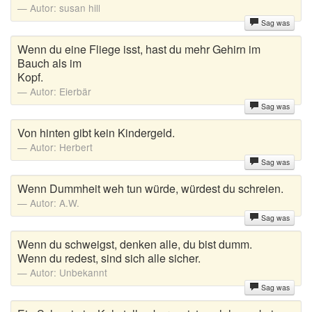
Autor:
susan hill
Trinksprüche
Sag was
Weise Sprüche
Wenn du eine Fliege isst, hast du mehr Gehirn im
Bauch als im
Zufallsspruch
Kopf.
Autor:
Eierbär
Sag was
Von hinten gibt kein Kindergeld.
Autor:
Herbert
Sag was
Wenn Dummheit weh tun würde, würdest du schreien.
Autor:
A.W.
Sag was
Wenn du schweigst, denken alle, du bist dumm.
Wenn du redest, sind sich alle sicher.
Autor:
Unbekannt
Sag was