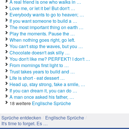
A real friend is one who walks in …
Love me, or let it be! But don't …
Gute Sprüche
Everybody wants to go to heaven; …
If you want someone to build a …
Guten Morgen Sprüche
The most important thing on earth …
Play the moments. Pause the …
Hochzeitssprüche
When nothing goes right, go left.
You can't stop the waves, but you …
Konfirmationssprüche
Chocolate doesn't ask silly …
You don't like me? PERFEKT! I don't …
Lateinische Sprüche
From mornings first light to …
Trust takes years to build and …
Liebeskummer Sprüche
Life is short - eat dessert …
Lustige Sprüche
Head up, stay strong, fake a smile, …
If you can dream it, you can do …
Mama-Sprüche
A man once asked his father, …
18 weitere
Englische Sprüche
Motivationssprüche
Sprüche entdecken
/
Englische Sprüche
/
Schöne Sprüche
It's time to forget. Es …