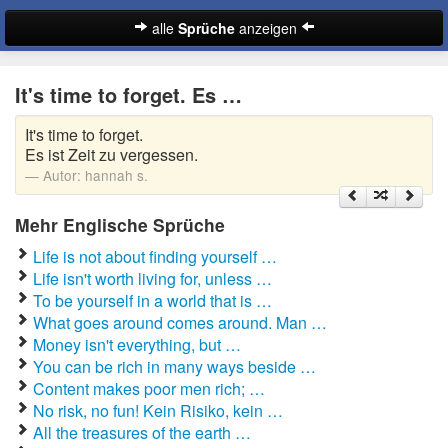
alle
Sprüche
anzeigen
Sprüche
It's time to forget. Es …
Abschiedssprüche
It's time to forget.
Anmachsprüche
Es ist Zeit zu vergessen.
Autor:
hannah s.
Beileidssprüche
Mehr Englische Sprüche
Coole Sprüche
Life is not about finding yourself …
Dumme Sprüche
Life isn't worth living for, unless …
To be yourself in a world that is …
Englische Sprüche
What goes around comes around. Man …
Suche
Money isn't everything, but …
Facebook Sprüche
You can be rich in many ways beside …
Content makes poor men rich; …
Fußballsprüche
No risk, no fun! Kein Risiko, kein …
All the treasures of the earth …
Gute Nacht Sprüche