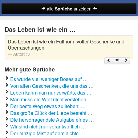
alle
Sprüche
anzeigen
Sprüche
Das Leben ist wie ein …
Abschiedssprüche
Das Leben ist wie ein Füllhorn: voller Geschenke und
Anmachsprüche
Überraschungen.
Autor:
:3
Beileidssprüche
Mehr gute Sprüche
Coole Sprüche
Es würde viel weniger Böses auf …
Dumme Sprüche
Von allen Geschenken, die uns das …
Leben kann man nur vorwärts, das …
Englische Sprüche
Man muss die Welt nicht verstehen. …
Suche
Der beste Weg etwas zu lieben: …
Facebook Sprüche
Das große Glück der Liebe besteht …
Die hervorragendste Aufgabe eines …
Fußballsprüche
Wir sind nicht nur verantwortlich …
Der einzige Mist auf dem nichts …
Gute Nacht Sprüche