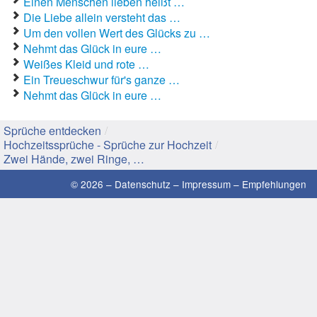
Einen Menschen lieben heißt …
Die Liebe allein versteht das …
Gute Sprüche
Um den vollen Wert des Glücks zu …
Nehmt das Glück in eure …
Guten Morgen Sprüche
Weißes Kleid und rote …
Ein Treueschwur für's ganze …
Hochzeitssprüche
Nehmt das Glück in eure …
Konfirmationssprüche
Sprüche entdecken
/
Hochzeitssprüche - Sprüche zur Hochzeit
/
Lateinische Sprüche
Zwei Hände, zwei Ringe, …
Liebeskummer Sprüche
© 2026 –
Datenschutz
–
Impressum
–
Empfehlungen
Lustige Sprüche
Mama-Sprüche
Motivationssprüche
Schöne Sprüche