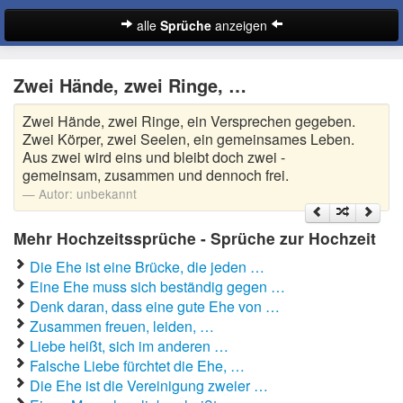
alle
Sprüche
anzeigen
Sprüche
Zwei Hände, zwei Ringe, …
Abschiedssprüche
Zwei Hände, zwei Ringe, ein Versprechen gegeben.
Anmachsprüche
Zwei Körper, zwei Seelen, ein gemeinsames Leben.
Aus zwei wird eins und bleibt doch zwei -
Beileidssprüche
gemeinsam, zusammen und dennoch frei.
Autor:
unbekannt
Coole Sprüche
Mehr Hochzeitssprüche - Sprüche zur Hochzeit
Dumme Sprüche
Die Ehe ist eine Brücke, die jeden …
Eine Ehe muss sich beständig gegen …
Englische Sprüche
Suche
Denk daran, dass eine gute Ehe von …
Facebook Sprüche
Zusammen freuen, leiden, …
Liebe heißt, sich im anderen …
Fußballsprüche
Falsche Liebe fürchtet die Ehe, …
Die Ehe ist die Vereinigung zweier …
Gute Nacht Sprüche