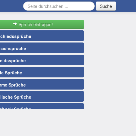
Suche
Spruch eintragen!
chiedssprüche
achsprüche
leidssprüche
le Sprüche
me Sprüche
lische Sprüche
ebook Sprüche
ballsprüche
e Nacht Sprüche