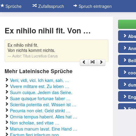
Sprüche
Zufallsspruch
Spruch eintragen
Ex nihilo nihil fit. Von …
Abs
Ex nihilo nihil fit.
Anm
Von nichts kommt nichts.
Autor:
Titus Lucretius Carus
Bei
Mehr Lateinische Sprüche
coo
Veni, vidi, vici. Ich kam, sah, …
dum
Vivere militare est. Zu leben …
Suum cuique. Jedem das Seine.
Eng
Suae quisque fortunae faber …
Scientia potentia est. Wissen ist …
Fac
Pecunia non olet. Geld stinkt …
Omnia tempus habent. Alles hat …
Fuß
Non scholae, sed vitae …
Manus manum lavat. Eine Hand …
gut
Factum fieri infectum non …