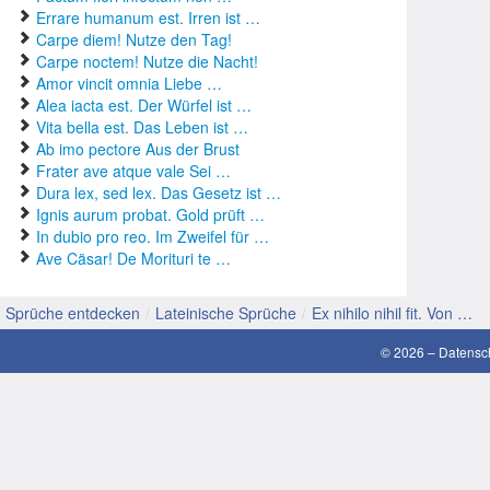
Errare humanum est. Irren ist …
gut
Carpe diem! Nutze den Tag!
Carpe noctem! Nutze die Nacht!
gut
Amor vincit omnia Liebe …
Alea iacta est. Der Würfel ist …
Hoc
Vita bella est. Das Leben ist …
Ab imo pectore Aus der Brust
Kon
Frater ave atque vale Sei …
Dura lex, sed lex. Das Gesetz ist …
Lat
Ignis aurum probat. Gold prüft …
In dubio pro reo. Im Zweifel für …
Lie
Ave Cäsar! De Morituri te …
lust
Sprüche entdecken
/
Lateinische Sprüche
/
Ex nihilo nihil fit. Von …
Mam
© 2026 –
Datensc
Mot
sch
SMS