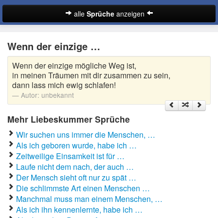
alle
Sprüche
anzeigen
Sprüche
Wenn der einzige …
Abschiedssprüche
Wenn der einzige mögliche Weg ist,
Anmachsprüche
in meinen Träumen mit dir zusammen zu sein,
dann lass mich ewig schlafen!
Beileidssprüche
Autor:
unbekannt
Coole Sprüche
Mehr Liebeskummer Sprüche
Wir suchen uns immer die Menschen, …
Dumme Sprüche
Als ich geboren wurde, habe ich …
Englische Sprüche
Zeitweilige Einsamkeit ist für …
Suche
Laufe nicht dem nach, der auch …
Facebook Sprüche
Der Mensch sieht oft nur zu spät …
Die schlimmste Art einen Menschen …
Fußballsprüche
Manchmal muss man einem Menschen, …
Als ich ihn kennenlernte, habe ich …
Gute Nacht Sprüche