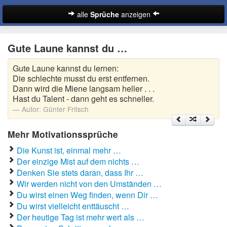
alle
Sprüche
anzeigen
Sprüche
Gute Laune kannst du …
Abschiedssprüche
Gute Laune kannst du lernen:
Anmachsprüche
Die schlechte musst du erst entfernen.
Dann wird die Miene langsam heller . . .
Beileidssprüche
Hast du Talent - dann geht es schneller.
Autor:
Günter Fritsch
Coole Sprüche
Mehr Motivationssprüche
Dumme Sprüche
Die Kunst ist, einmal mehr …
Der einzige Mist auf dem nichts …
Englische Sprüche
Suche
Denken Sie stets daran, dass Ihr …
Facebook Sprüche
Wir werden nicht von den Umständen …
Du wirst einen Weg finden, wenn Dir …
Fußballsprüche
Du wirst vielleicht enttäuscht …
Der heutige Tag ist mehr wert als …
Gute Nacht Sprüche