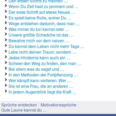
Den ersten Schritt zu machen …
Wenn Du Zeit hast zu jammern und …
Gute Sprüche
Der erste Schritt auf etwas Neues …
Es spielt keine Rolle, woher Du …
Guten Morgen Sprüche
Wege entstehen dadurch, dass man …
Was immer du tun kannst oder …
Hochzeitssprüche
Unsere größte Schwäche ist das …
Bewahre mich vor dem naiven …
Konfirmationssprüche
Du kannst dem Leben nicht mehr Tage …
Lebe nicht deinen Traum, sondern …
Lateinische Sprüche
Jedes Hindernis kann auch ein …
Schwer den Weg zu finden, den man …
Liebeskummer Sprüche
Bei allem was du sagst und …
In den Methoden der Fortpflanzung …
Lustige Sprüche
Wer kämpft kann verlieren. Wer …
Sie ist eine Frau, die an anderen …
Mama-Sprüche
In jedem Augenblick liegt die Kraft …
Motivationssprüche
Sprüche entdecken
/
Motivationssprüche
/
Schöne Sprüche
Gute Laune kannst du …