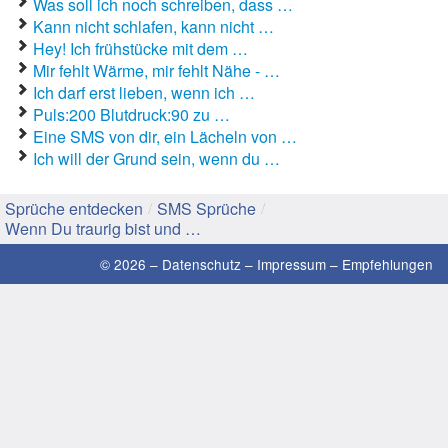
Was soll ich noch schreiben, dass …
Kann nicht schlafen, kann nicht …
Gute Sprüche
Hey! Ich frühstücke mit dem …
Mir fehlt Wärme, mir fehlt Nähe - …
Guten Morgen Sprüche
Ich darf erst lieben, wenn ich …
Puls:200 Blutdruck:90 zu …
Hochzeitssprüche
Eine SMS von dir, ein Lächeln von …
Ich will der Grund sein, wenn du …
Konfirmationssprüche
Lateinische Sprüche
Sprüche entdecken
/
SMS Sprüche
/
Wenn Du traurig bist und …
Liebeskummer Sprüche
© 2026 –
Datenschutz
–
Impressum
–
Empfehlungen
Lustige Sprüche
Mama-Sprüche
Motivationssprüche
Schöne Sprüche