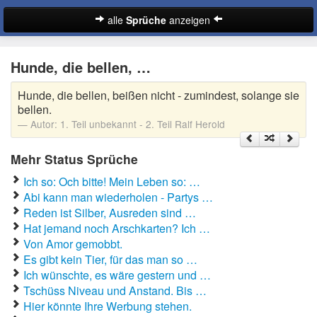
alle
Sprüche
anzeigen
Sprüche
Hunde, die bellen, …
Abschiedssprüche
Hunde, die bellen, beißen nicht - zumindest, solange sie
Anmachsprüche
bellen.
Autor:
1. Teil unbekannt - 2. Teil Ralf Herold
Beileidssprüche
Mehr Status Sprüche
Coole Sprüche
Ich so: Och bitte! Mein Leben so: …
Dumme Sprüche
Abi kann man wiederholen - Partys …
Reden ist Silber, Ausreden sind …
Englische Sprüche
Hat jemand noch Arschkarten? Ich …
Suche
Von Amor gemobbt.
Facebook Sprüche
Es gibt kein Tier, für das man so …
Ich wünschte, es wäre gestern und …
Fußballsprüche
Tschüss Niveau und Anstand. Bis …
Hier könnte Ihre Werbung stehen.
Gute Nacht Sprüche