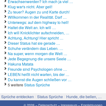
Erwachsenwerden? Ich mach ja viel …
Klug war's nicht. Aber geil!
Gute Sprüche
Zu teuer? Augen zu und Karte durch!
Willkommen in der Realität. Darf …
Guten Morgen Sprüche
Unterwegs: auf dem highway to hell!
Haltet die Welt an. Ich will …
Hochzeitssprüche
Ich will Knicklichter aufschneiden, …
Achtung, Achtung! Hier spricht …
Konfirmationssprüche
Dieser Status hat sie gerade …
Schuhe verändern das Leben. …
Lateinische Sprüche
Na super, wenn morgen die Welt …
Jede Begegnung die unsere Seele …
Liebeskummer Sprüche
Hakuna Matata
Lustige Sprüche
Freunde sind Psychologen ohne …
LEBEN heißt nicht warten, bis der …
Mama-Sprüche
Du kannst die Augen schließen vor …
5 weitere
Status Sprüche
Motivationssprüche
Sprüche entdecken
/
Status Sprüche
/
Hunde, die bellen, …
Schöne Sprüche
© 2026 –
Datenschutz
–
Impressum
–
Empfehlungen