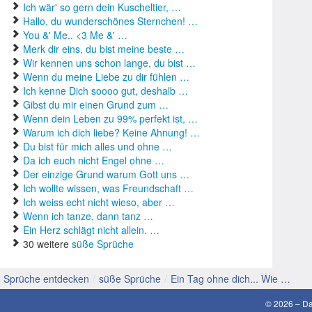
Ich wär' so gern dein Kuscheltier, …
Hallo, du wunderschönes Sternchen! …
g
You &' Me.. <3 Me &' …
Merk dir eins, du bist meine beste …
g
Wir kennen uns schon lange, du bist …
Wenn du meine Liebe zu dir fühlen …
H
Ich kenne Dich soooo gut, deshalb …
Gibst du mir einen Grund zum …
K
Wenn dein Leben zu 99% perfekt ist, …
Warum ich dich liebe? Keine Ahnung! …
L
Du bist für mich alles und ohne …
Da ich euch nicht Engel ohne …
L
Der einzige Grund warum Gott uns …
Ich wollte wissen, was Freundschaft …
l
Ich weiss echt nicht wieso, aber …
Wenn ich tanze, dann tanz …
M
Ein Herz schlägt nicht allein. …
30 weitere
süße Sprüche
M
s
Sprüche entdecken
/
süße Sprüche
/
Ein Tag ohne dich... Wie …
S
© 2026 –
Da