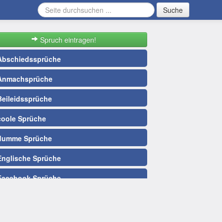
Suche
Spruch eintragen!
bschiedssprüche
nmachsprüche
eileidssprüche
oole Sprüche
umme Sprüche
nglische Sprüche
acebook Sprüche
ußballsprüche
ute Nacht Sprüche