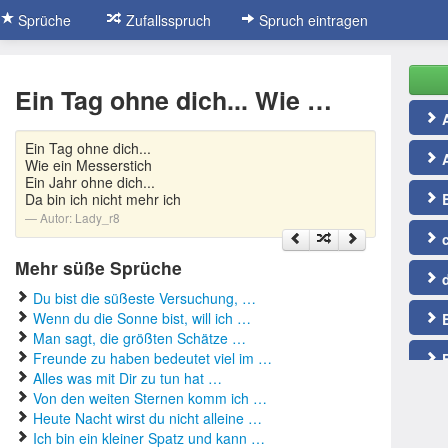
Sprüche
Zufallsspruch
Spruch eintragen
Ein Tag ohne dich... Wie …
A
Ein Tag ohne dich...
A
Wie ein Messerstich
Ein Jahr ohne dich...
Da bin ich nicht mehr ich
B
Autor:
Lady_r8
c
Mehr süße Sprüche
d
Du bist die süßeste Versuchung, …
Wenn du die Sonne bist, will ich …
E
Man sagt, die größten Schätze …
Freunde zu haben bedeutet viel im …
F
Alles was mit Dir zu tun hat …
Von den weiten Sternen komm ich …
F
Heute Nacht wirst du nicht alleine …
Ich bin ein kleiner Spatz und kann …
g