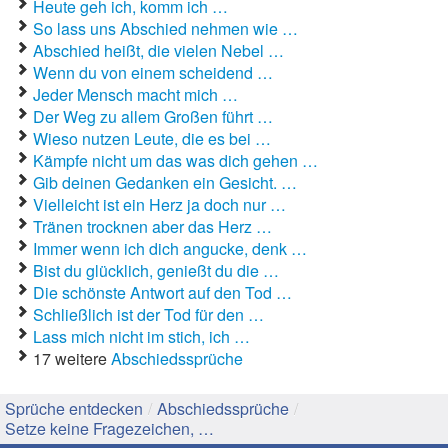
Heute geh ich, komm ich …
So lass uns Abschied nehmen wie …
Gute Sprüche
Abschied heißt, die vielen Nebel …
Wenn du von einem scheidend …
Guten Morgen Sprüche
Jeder Mensch macht mich …
Der Weg zu allem Großen führt …
Hochzeitssprüche
Wieso nutzen Leute, die es bei …
Kämpfe nicht um das was dich gehen …
Konfirmationssprüche
Gib deinen Gedanken ein Gesicht. …
Vielleicht ist ein Herz ja doch nur …
Lateinische Sprüche
Tränen trocknen aber das Herz …
Immer wenn ich dich angucke, denk …
Liebeskummer Sprüche
Bist du glücklich, genießt du die …
Lustige Sprüche
Die schönste Antwort auf den Tod …
Schließlich ist der Tod für den …
Mama-Sprüche
Lass mich nicht im stich, ich …
17 weitere
Abschiedssprüche
Motivationssprüche
Sprüche entdecken
/
Abschiedssprüche
/
Schöne Sprüche
Setze keine Fragezeichen, …