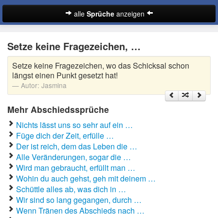
alle
Sprüche
anzeigen
Sprüche
Setze keine Fragezeichen, …
Abschiedssprüche
Setze keine Fragezeichen, wo das Schicksal schon
Anmachsprüche
längst einen Punkt gesetzt hat!
Autor:
Jasmina
Beileidssprüche
Mehr Abschiedssprüche
Coole Sprüche
Nichts lässt uns so sehr auf ein …
Dumme Sprüche
Füge dich der Zeit, erfülle …
Der ist reich, dem das Leben die …
Englische Sprüche
Alle Veränderungen, sogar die …
Suche
Wird man gebraucht, erfüllt man …
Facebook Sprüche
Wohin du auch gehst, geh mit deinem …
Schüttle alles ab, was dich in …
Fußballsprüche
Wir sind so lang gegangen, durch …
Wenn Tränen des Abschieds nach …
Gute Nacht Sprüche