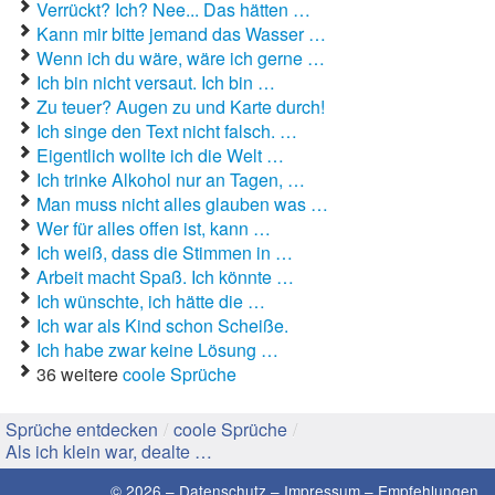
Verrückt? Ich? Nee... Das hätten …
Kann mir bitte jemand das Wasser …
Gute Sprüche
Wenn ich du wäre, wäre ich gerne …
Ich bin nicht versaut. Ich bin …
Guten Morgen Sprüche
Zu teuer? Augen zu und Karte durch!
Ich singe den Text nicht falsch. …
Hochzeitssprüche
Eigentlich wollte ich die Welt …
Ich trinke Alkohol nur an Tagen, …
Konfirmationssprüche
Man muss nicht alles glauben was …
Wer für alles offen ist, kann …
Lateinische Sprüche
Ich weiß, dass die Stimmen in …
Liebeskummer Sprüche
Arbeit macht Spaß. Ich könnte …
Ich wünschte, ich hätte die …
Lustige Sprüche
Ich war als Kind schon Scheiße.
Ich habe zwar keine Lösung …
Mama-Sprüche
36 weitere
coole Sprüche
Motivationssprüche
Sprüche entdecken
/
coole Sprüche
/
Als ich klein war, dealte …
Schöne Sprüche
© 2026 –
Datenschutz
–
Impressum
–
Empfehlungen