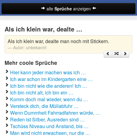
alle
Sprüche
anzeigen
Sprüche
Als ich klein war, dealte …
Abschiedssprüche
Als ich klein war, dealte man noch mit Stickern.
Anmachsprüche
Autor:
unbekannt
Beileidssprüche
Mehr coole Sprüche
Coole Sprüche
Hier kann jeder machen was ich …
Ich war schon im Kindergarten eine …
Dumme Sprüche
Ich bin nicht wie die anderen! Ich …
Ich bin nicht alt, ich bin ein …
Englische Sprüche
Komm doch mal wieder, wenn du …
Suche
Versteck dich, die Müllabfuhr …
Facebook Sprüche
Wenn Dummheit Fahrradfahren würde, …
Reden ist Silber, Ausreden sind …
Fußballsprüche
Tschüss Niveau und Anstand, bis …
Man wird nicht erwachsen, nur die …
Gute Nacht Sprüche