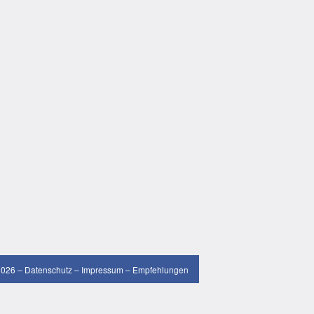
gute Sprüche
guten Morgen Sprüche
Hochzeitssprüche
Konfirmationssprüche
Lateinische Sprüche
Liebeskummer Sprüche
lustige Sprüche
Mama-Sprüche
Motivationssprüche
2026 –
Datenschutz
–
Impressum
–
Empfehlungen
schöne Sprüche
SMS Sprüche