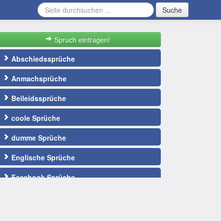
Suche
Spruch eintragen!
Abschiedssprüche
Anmachsprüche
Beileidssprüche
coole Sprüche
dumme Sprüche
Englische Sprüche
Facebook Sprüche
Fußballsprüche
gute Nacht Sprüche