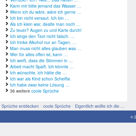
Kann mir bitte jemand das Wasser …
Wenn ich du wäre, wäre ich gerne …
Ich bin nicht versaut. Ich bin …
Als ich klein war, dealte man noch …
Zu teuer? Augen zu und Karte durch!
Ich singe den Text nicht falsch. …
Ich trinke Alkohol nur an Tagen, …
Man muss nicht alles glauben was …
Wer für alles offen ist, kann …
Ich weiß, dass die Stimmen in …
Arbeit macht Spaß. Ich könnte …
Ich wünschte, ich hätte die …
Ich war als Kind schon Scheiße.
Ich habe zwar keine Lösung …
36 weitere
coole Sprüche
Sprüche entdecken
/
coole Sprüche
/
Eigentlich wollte ich die …
© 