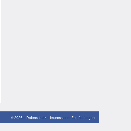
gute Sprüche
guten Morgen Sprüche
Hochzeitssprüche
Konfirmationssprüche
Lateinische Sprüche
Liebeskummer Sprüche
lustige Sprüche
Mama-Sprüche
Motivationssprüche
schöne Sprüche
© 2026 –
Datenschutz
–
Impressum
–
Empfehlungen
SMS Sprüche