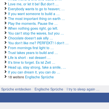
Love me, or let it be! But don't …
Everybody wants to go to heaven; …
If you want someone to build a …
The most important thing on earth …
Play the moments. Pause the …
When nothing goes right, go left.
You can't stop the waves, but you …
Chocolate doesn't ask silly …
You don't like me? PERFEKT! I don't …
From mornings first light to …
Trust takes years to build and …
Life is short - eat dessert …
It's time to forget. Es ist Zeit …
Head up, stay strong, fake a smile, …
If you can dream it, you can do …
18 weitere
Englische Sprüche
Sprüche entdecken
/
Englische Sprüche
/
I try to sleep again …