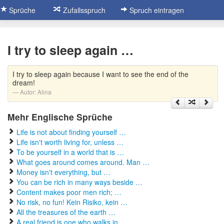
Sprüche
Zufallsspruch
Spruch eintragen
I try to sleep again …
I try to sleep again because I want to see the end of the
dream!
Autor:
Alina
Mehr Englische Sprüche
Life is not about finding yourself …
Life isn't worth living for, unless …
To be yourself in a world that is …
What goes around comes around. Man …
Money isn't everything, but …
You can be rich in many ways beside …
Content makes poor men rich; …
No risk, no fun! Kein Risiko, kein …
All the treasures of the earth …
A real friend is one who walks in …