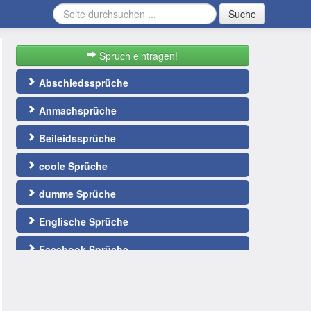
Suche
Spruch eintragen!
Abschiedssprüche
Anmachsprüche
Beileidssprüche
coole Sprüche
dumme Sprüche
Englische Sprüche
Facebook Sprüche
Fußballsprüche
gute Nacht Sprüche