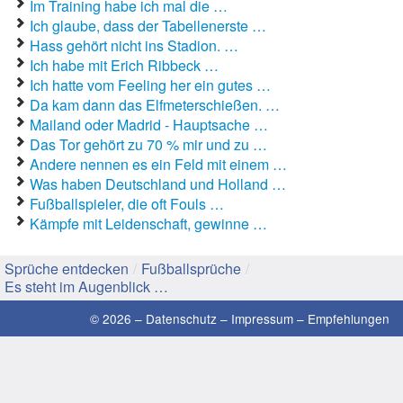
Im Training habe ich mal die …
Ich glaube, dass der Tabellenerste …
Gute Sprüche
Hass gehört nicht ins Stadion. …
Ich habe mit Erich Ribbeck …
Guten Morgen Sprüche
Ich hatte vom Feeling her ein gutes …
Da kam dann das Elfmeterschießen. …
Hochzeitssprüche
Mailand oder Madrid - Hauptsache …
Das Tor gehört zu 70 % mir und zu …
Konfirmationssprüche
Andere nennen es ein Feld mit einem …
Was haben Deutschland und Holland …
Lateinische Sprüche
Fußballspieler, die oft Fouls …
Kämpfe mit Leidenschaft, gewinne …
Liebeskummer Sprüche
Lustige Sprüche
Sprüche entdecken
/
Fußballsprüche
/
Es steht im Augenblick …
Mama-Sprüche
© 2026 –
Datenschutz
–
Impressum
–
Empfehlungen
Motivationssprüche
Schöne Sprüche