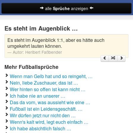
alle
Sprüche
anzeigen
Sprüche
Es steht im Augenblick …
Abschiedssprüche
Es steht im Augenblick 1:1, aber es hätte auch
Anmachsprüche
umgekehrt lauten können.
Autor:
Heribert Faßbender
Beileidssprüche
Mehr Fußballsprüche
Coole Sprüche
Wenn man Gelb hat und so reingeht, …
Dumme Sprüche
Nein, liebe Zuschauer, das ist …
Wer hinten so offen ist kann nicht …
Englische Sprüche
Ich habe nie an unserer …
Suche
Das da vorn, was aussieht wie eine …
Facebook Sprüche
Fußball ist ein Leidensgeschäft. …
Wir dürfen jetzt nur nicht den …
Fußballsprüche
Wenn's kalt wird, legt euch einfach …
Ich habe absichtlich falsch …
Gute Nacht Sprüche