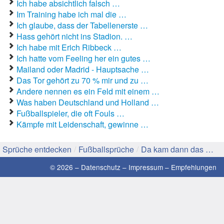
Ich habe absichtlich falsch …
Im Training habe ich mal die …
Gute Sprüche
Ich glaube, dass der Tabellenerste …
Hass gehört nicht ins Stadion. …
Guten Morgen Sprüche
Ich habe mit Erich Ribbeck …
Ich hatte vom Feeling her ein gutes …
Hochzeitssprüche
Mailand oder Madrid - Hauptsache …
Das Tor gehört zu 70 % mir und zu …
Konfirmationssprüche
Andere nennen es ein Feld mit einem …
Was haben Deutschland und Holland …
Lateinische Sprüche
Fußballspieler, die oft Fouls …
Kämpfe mit Leidenschaft, gewinne …
Liebeskummer Sprüche
Lustige Sprüche
Sprüche entdecken
/
Fußballsprüche
/
Da kam dann das …
Mama-Sprüche
© 2026 –
Datenschutz
–
Impressum
–
Empfehlungen
Motivationssprüche
Schöne Sprüche