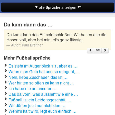
alle
Sprüche
anzeigen
Sprüche
Da kam dann das …
Abschiedssprüche
Da kam dann das Elfmeterschießen. Wir hatten alle die
Anmachsprüche
Hosen voll, aber bei mir lief's ganz flüssig.
Autor:
Paul Breitner
Beileidssprüche
Mehr Fußballsprüche
Coole Sprüche
Es steht im Augenblick 1:1, aber es …
Dumme Sprüche
Wenn man Gelb hat und so reingeht, …
Nein, liebe Zuschauer, das ist …
Englische Sprüche
Wer hinten so offen ist kann nicht …
Suche
Ich habe nie an unserer …
Facebook Sprüche
Das da vorn, was aussieht wie eine …
Fußball ist ein Leidensgeschäft. …
Fußballsprüche
Wir dürfen jetzt nur nicht den …
Wenn's kalt wird, legt euch einfach …
Gute Nacht Sprüche