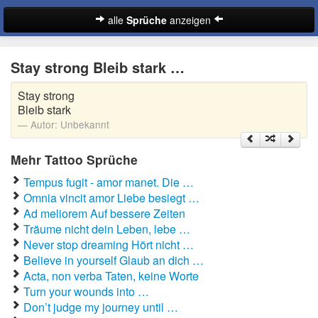
alle
Sprüche
anzeigen
Sprüche
Stay strong Bleib stark …
Abschiedssprüche
Stay strong
Anmachsprüche
Bleib stark
Autor:
Unbekannt
Beileidssprüche
Mehr Tattoo Sprüche
Coole Sprüche
Tempus fugit - amor manet. Die …
Dumme Sprüche
Omnia vincit amor Liebe besiegt …
Ad meliorem Auf bessere Zeiten
Englische Sprüche
Träume nicht dein Leben, lebe …
Suche
Never stop dreaming Hört nicht …
Facebook Sprüche
Believe in yourself Glaub an dich …
Acta, non verba Taten, keine Worte
Fußballsprüche
Turn your wounds into …
Don’t judge my journey until …
Gute Nacht Sprüche