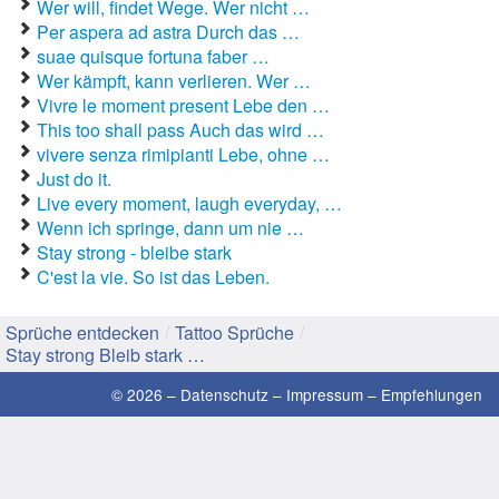
Wer will, findet Wege. Wer nicht …
Per aspera ad astra Durch das …
Gute Sprüche
suae quisque fortuna faber …
Wer kämpft, kann verlieren. Wer …
Guten Morgen Sprüche
Vivre le moment present Lebe den …
This too shall pass Auch das wird …
Hochzeitssprüche
vivere senza rimipianti Lebe, ohne …
Just do it.
Konfirmationssprüche
Live every moment, laugh everyday, …
Wenn ich springe, dann um nie …
Lateinische Sprüche
Stay strong - bleibe stark
C'est la vie. So ist das Leben.
Liebeskummer Sprüche
Lustige Sprüche
Sprüche entdecken
/
Tattoo Sprüche
/
Stay strong Bleib stark …
Mama-Sprüche
© 2026 –
Datenschutz
–
Impressum
–
Empfehlungen
Motivationssprüche
Schöne Sprüche