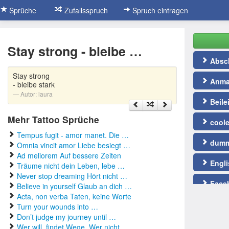
Sprüche
Zufallsspruch
Spruch eintragen
Stay strong - bleibe …
Absc
Stay strong
Anma
- bleibe stark
Autor:
laura
Beile
Mehr Tattoo Sprüche
coole
Tempus fugit - amor manet. Die …
dumm
Omnia vincit amor Liebe besiegt …
Ad meliorem Auf bessere Zeiten
Engli
Träume nicht dein Leben, lebe …
Never stop dreaming Hört nicht …
Face
Believe in yourself Glaub an dich …
Acta, non verba Taten, keine Worte
Fußba
Turn your wounds into …
Don’t judge my journey until …
gute 
Wer will, findet Wege. Wer nicht …