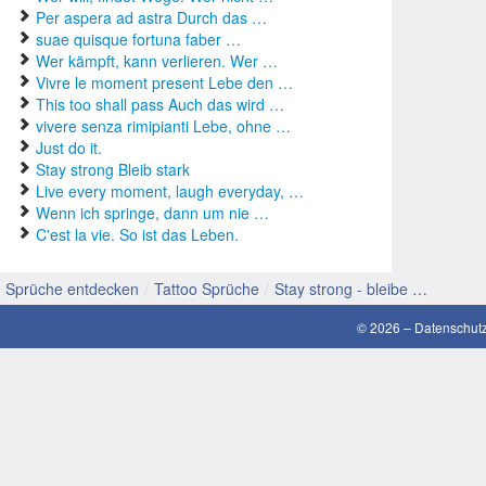
Per aspera ad astra Durch das …
gute 
suae quisque fortuna faber …
Wer kämpft, kann verlieren. Wer …
guten
Vivre le moment present Lebe den …
This too shall pass Auch das wird …
Hochz
vivere senza rimipianti Lebe, ohne …
Just do it.
Konfi
Stay strong Bleib stark
Live every moment, laugh everyday, …
Latei
Wenn ich springe, dann um nie …
C'est la vie. So ist das Leben.
Liebe
Sprüche entdecken
/
Tattoo Sprüche
/
Stay strong - bleibe …
lusti
© 2026 –
Datenschut
Mama
Motiv
schön
SMS 