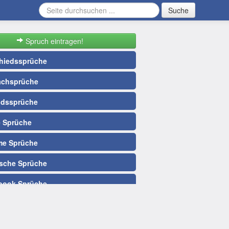
Suche
Spruch eintragen!
hiedssprüche
chsprüche
idssprüche
 Sprüche
e Sprüche
sche Sprüche
book Sprüche
llsprüche
Nacht Sprüche