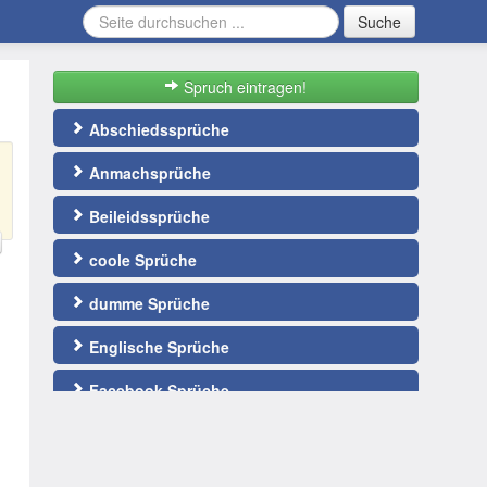
Suche
Spruch eintragen!
Abschiedssprüche
Anmachsprüche
Beileidssprüche
coole Sprüche
dumme Sprüche
Englische Sprüche
Facebook Sprüche
Fußballsprüche
gute Nacht Sprüche