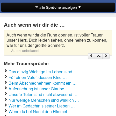
alle
Sprüche
anzeigen
Sprüche
Auch wenn wir dir die …
Abschiedssprüche
Auch wenn wir dir die Ruhe gönnen, ist voller Trauer
Anmachsprüche
unser Herz. Dich leiden sehen, ohne helfen zu können,
war für uns der größte Schmerz.
Beileidssprüche
Autor:
unbekannt
Coole Sprüche
Mehr Trauersprüche
Das einzig Wichtige im Leben sind …
Dumme Sprüche
Für einen Vater, dessen Kind …
Englische Sprüche
Beim Abschiednehmen kommt ein …
Suche
Auferstehung ist unser Glaube, …
Facebook Sprüche
Unsere Toten sind nicht abwesend …
Nur wenige Menschen sind wirklich …
Fußballsprüche
Wer im Gedächtnis seiner Lieben …
Wenn du bei Nacht den Himmel …
Gute Nacht Sprüche