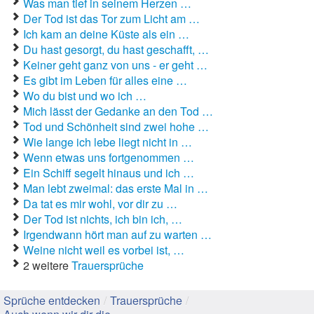
Was man tief in seinem Herzen …
Der Tod ist das Tor zum Licht am …
Gute Sprüche
Ich kam an deine Küste als ein …
Du hast gesorgt, du hast geschafft, …
Guten Morgen Sprüche
Keiner geht ganz von uns - er geht …
Es gibt im Leben für alles eine …
Hochzeitssprüche
Wo du bist und wo ich …
Mich lässt der Gedanke an den Tod …
Konfirmationssprüche
Tod und Schönheit sind zwei hohe …
Wie lange ich lebe liegt nicht in …
Lateinische Sprüche
Wenn etwas uns fortgenommen …
Ein Schiff segelt hinaus und ich …
Liebeskummer Sprüche
Man lebt zweimal: das erste Mal in …
Da tat es mir wohl, vor dir zu …
Lustige Sprüche
Der Tod ist nichts, ich bin ich, …
Mama-Sprüche
Irgendwann hört man auf zu warten …
Weine nicht weil es vorbei ist, …
Motivationssprüche
2 weitere
Trauersprüche
Schöne Sprüche
Sprüche entdecken
/
Trauersprüche
/