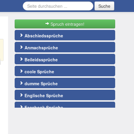
Suche
Spruch eintragen!
Abschiedssprüche
Anmachsprüche
Beileidssprüche
coole Sprüche
dumme Sprüche
Englische Sprüche
Facebook Sprüche
Fußballsprüche
gute Nacht Sprüche