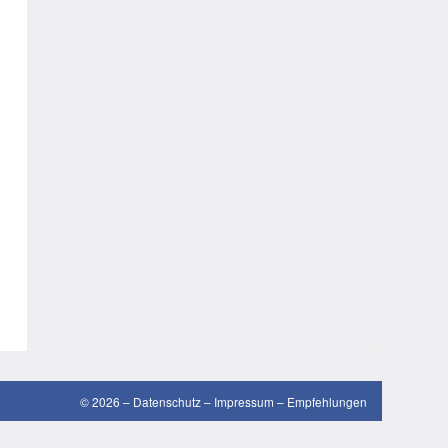
gute Sprüche
guten Morgen Sprüche
Hochzeitssprüche
Konfirmationssprüche
Lateinische Sprüche
Liebeskummer Sprüche
lustige Sprüche
Mama-Sprüche
Motivationssprüche
schöne Sprüche
© 2026 –
Datenschutz
–
Impressum
–
Empfehlungen
SMS Sprüche