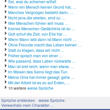
Sei, was du scheinen willst!
Wenn ein Mensch keinen Grund hat, …
Gute Sprüche
Manches Vergnügen besteht darin, …
Nicht jene,die streiten, sind zu …
Guten Morgen Sprüche
Wer Menschen führen will muss …
Keines Menschen Gedächtnis ist so …
Hochzeitssprüche
Gott schuf die Zeit, von Eile hat …
Wenn Mann lebt dann ist Mann nicht …
Konfirmationssprüche
Ohne Freunde macht das Leben keinen …
Statt zu klagen, dass wir nicht …
Lateinische Sprüche
Früher sprach man von einer …
Wie passend, dass Leben rückwärts …
Liebeskummer Sprüche
Man ist erst reich, wenn man etwas …
Lustige Sprüche
Im Wesen des Seins liegt das Tun.
Meine Oma hat immer gesagt: gehe …
Mama-Sprüche
Mit der Arbeit ist es so auf Erden, …
10 weitere
weise Sprüche
Motivationssprüche
Sprüche entdecken
/
weise Sprüche
/
Schöne Sprüche
Verwechsle mein Charakter …