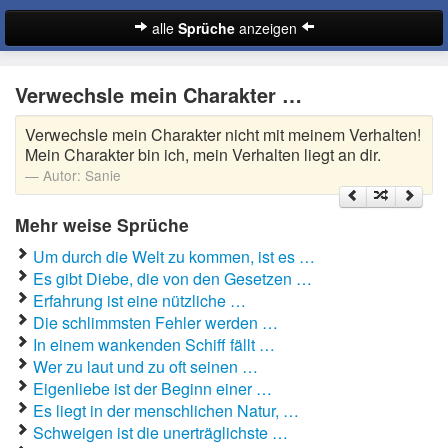
alle
Sprüche
anzeigen
Sprüche
Verwechsle mein Charakter …
Abschiedssprüche
Verwechsle mein Charakter nicht mit meinem Verhalten!
Anmachsprüche
Mein Charakter bin ich, mein Verhalten liegt an dir.
Autor:
Sanie
Beileidssprüche
Mehr weise Sprüche
Coole Sprüche
Um durch die Welt zu kommen, ist es …
Dumme Sprüche
Es gibt Diebe, die von den Gesetzen …
Erfahrung ist eine nützliche …
Englische Sprüche
Die schlimmsten Fehler werden …
Suche
In einem wankenden Schiff fällt …
Facebook Sprüche
Wer zu laut und zu oft seinen …
Eigenliebe ist der Beginn einer …
Fußballsprüche
Es liegt in der menschlichen Natur, …
Schweigen ist die unerträglichste …
Gute Nacht Sprüche