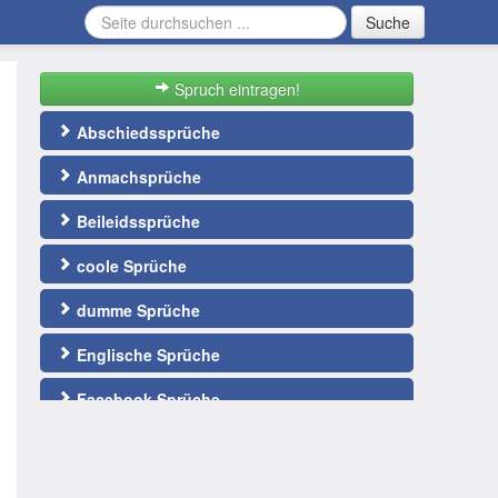
Suche
Spruch eintragen!
Abschiedssprüche
Anmachsprüche
Beileidssprüche
coole Sprüche
dumme Sprüche
Englische Sprüche
Facebook Sprüche
Fußballsprüche
gute Nacht Sprüche