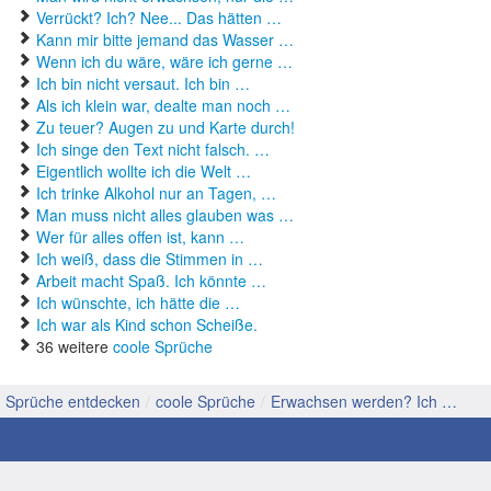
Verrückt? Ich? Nee... Das hätten …
Kann mir bitte jemand das Wasser …
Wenn ich du wäre, wäre ich gerne …
Ich bin nicht versaut. Ich bin …
Als ich klein war, dealte man noch …
Zu teuer? Augen zu und Karte durch!
Ich singe den Text nicht falsch. …
Eigentlich wollte ich die Welt …
Ich trinke Alkohol nur an Tagen, …
Man muss nicht alles glauben was …
Wer für alles offen ist, kann …
Ich weiß, dass die Stimmen in …
Arbeit macht Spaß. Ich könnte …
Ich wünschte, ich hätte die …
Ich war als Kind schon Scheiße.
36 weitere
coole Sprüche
Sprüche entdecken
/
coole Sprüche
/
Erwachsen werden? Ich …