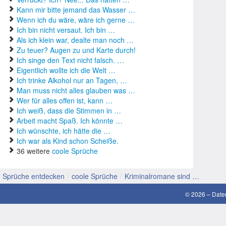
Kann mir bitte jemand das Wasser …
gu
Wenn ich du wäre, wäre ich gerne …
Ich bin nicht versaut. Ich bin …
gu
Als ich klein war, dealte man noch …
Zu teuer? Augen zu und Karte durch!
Ho
Ich singe den Text nicht falsch. …
Eigentlich wollte ich die Welt …
Ko
Ich trinke Alkohol nur an Tagen, …
Man muss nicht alles glauben was …
La
Wer für alles offen ist, kann …
Ich weiß, dass die Stimmen in …
Li
Arbeit macht Spaß. Ich könnte …
Ich wünschte, ich hätte die …
lu
Ich war als Kind schon Scheiße.
36 weitere
coole Sprüche
Ma
Sprüche entdecken
/
coole Sprüche
/
Kriminalromane sind …
Mo
© 2026 –
Date
sc
SM