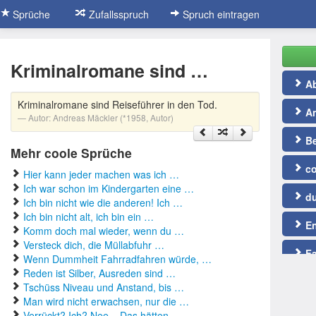
Sprüche
Zufallsspruch
Spruch eintragen
Kriminalromane sind …
Ab
Kriminalromane sind Reiseführer in den Tod.
An
Autor:
Andreas Mäckler (*1958, Autor)
Be
Mehr coole Sprüche
co
Hier kann jeder machen was ich …
Ich war schon im Kindergarten eine …
du
Ich bin nicht wie die anderen! Ich …
Ich bin nicht alt, ich bin ein …
En
Komm doch mal wieder, wenn du …
Versteck dich, die Müllabfuhr …
Fa
Wenn Dummheit Fahrradfahren würde, …
Reden ist Silber, Ausreden sind …
Fu
Tschüss Niveau und Anstand, bis …
Man wird nicht erwachsen, nur die …
gu
Verrückt? Ich? Nee... Das hätten …