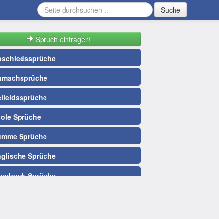
Suche
Spruch eintragen!
schiedssprüche
machsprüche
ileidssprüche
ole Sprüche
mme Sprüche
glische Sprüche
cebook Sprüche
ßballsprüche
te Nacht Sprüche