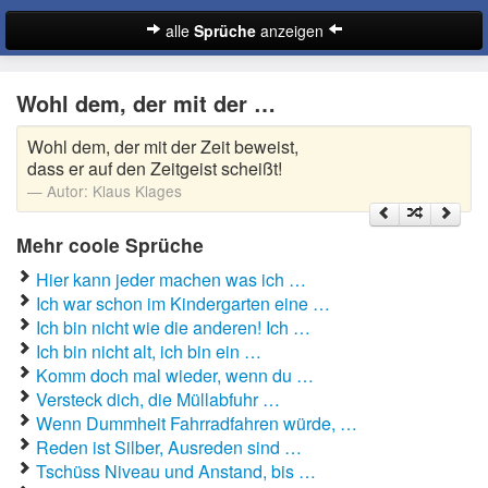
alle
Sprüche
anzeigen
Sprüche
Wohl dem, der mit der …
Abschiedssprüche
Wohl dem, der mit der Zeit beweist,
Anmachsprüche
dass er auf den Zeitgeist scheißt!
Autor:
Klaus Klages
Beileidssprüche
Mehr coole Sprüche
Coole Sprüche
Hier kann jeder machen was ich …
Dumme Sprüche
Ich war schon im Kindergarten eine …
Ich bin nicht wie die anderen! Ich …
Englische Sprüche
Ich bin nicht alt, ich bin ein …
Suche
Komm doch mal wieder, wenn du …
Facebook Sprüche
Versteck dich, die Müllabfuhr …
Wenn Dummheit Fahrradfahren würde, …
Fußballsprüche
Reden ist Silber, Ausreden sind …
Tschüss Niveau und Anstand, bis …
Gute Nacht Sprüche