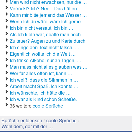
Man wird nicht erwachsen, nur die …
Verrückt? Ich? Nee... Das hätten …
Gute Sprüche
Kann mir bitte jemand das Wasser …
Wenn ich du wäre, wäre ich gerne …
Guten Morgen Sprüche
Ich bin nicht versaut. Ich bin …
Als ich klein war, dealte man noch …
Hochzeitssprüche
Zu teuer? Augen zu und Karte durch!
Ich singe den Text nicht falsch. …
Konfirmationssprüche
Eigentlich wollte ich die Welt …
Ich trinke Alkohol nur an Tagen, …
Lateinische Sprüche
Man muss nicht alles glauben was …
Wer für alles offen ist, kann …
Liebeskummer Sprüche
Ich weiß, dass die Stimmen in …
Lustige Sprüche
Arbeit macht Spaß. Ich könnte …
Ich wünschte, ich hätte die …
Mama-Sprüche
Ich war als Kind schon Scheiße.
36 weitere
coole Sprüche
Motivationssprüche
Sprüche entdecken
/
coole Sprüche
/
Schöne Sprüche
Wohl dem, der mit der …