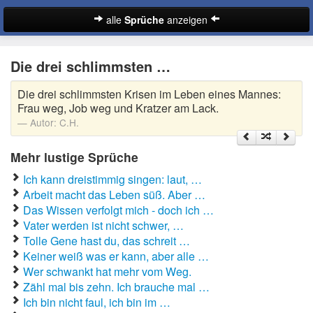
alle
Sprüche
anzeigen
Sprüche
Die drei schlimmsten …
Abschiedssprüche
Die drei schlimmsten Krisen im Leben eines Mannes:
Anmachsprüche
Frau weg, Job weg und Kratzer am Lack.
Autor:
C.H.
Beileidssprüche
Mehr lustige Sprüche
Coole Sprüche
Ich kann dreistimmig singen: laut, …
Dumme Sprüche
Arbeit macht das Leben süß. Aber …
Das Wissen verfolgt mich - doch ich …
Englische Sprüche
Vater werden ist nicht schwer, …
Suche
Tolle Gene hast du, das schreit …
Facebook Sprüche
Keiner weiß was er kann, aber alle …
Wer schwankt hat mehr vom Weg.
Fußballsprüche
Zähl mal bis zehn. Ich brauche mal …
Ich bin nicht faul, ich bin im …
Gute Nacht Sprüche