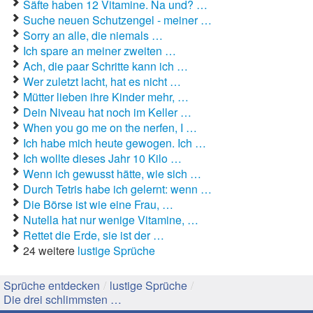
Säfte haben 12 Vitamine. Na und? …
Suche neuen Schutzengel - meiner …
Gute Sprüche
Sorry an alle, die niemals …
Ich spare an meiner zweiten …
Guten Morgen Sprüche
Ach, die paar Schritte kann ich …
Wer zuletzt lacht, hat es nicht …
Hochzeitssprüche
Mütter lieben ihre Kinder mehr, …
Dein Niveau hat noch im Keller …
Konfirmationssprüche
When you go me on the nerfen, I …
Ich habe mich heute gewogen. Ich …
Lateinische Sprüche
Ich wollte dieses Jahr 10 Kilo …
Wenn ich gewusst hätte, wie sich …
Liebeskummer Sprüche
Durch Tetris habe ich gelernt: wenn …
Lustige Sprüche
Die Börse ist wie eine Frau, …
Nutella hat nur wenige Vitamine, …
Mama-Sprüche
Rettet die Erde, sie ist der …
24 weitere
lustige Sprüche
Motivationssprüche
Sprüche entdecken
/
lustige Sprüche
/
Schöne Sprüche
Die drei schlimmsten …