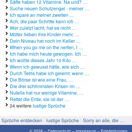
Säfte haben 12 Vitamine. Na und? …
Suche neuen Schutzengel - meiner …
Gute Sprüche
Ich spare an meiner zweiten …
Ach, die paar Schritte kann ich …
Guten Morgen Sprüche
Wer zuletzt lacht, hat es nicht …
Mütter lieben ihre Kinder mehr, …
Hochzeitssprüche
Dein Niveau hat noch im Keller …
When you go me on the nerfen, I …
Konfirmationssprüche
Ich habe mich heute gewogen. Ich …
Ich wollte dieses Jahr 10 Kilo …
Lateinische Sprüche
Wenn ich gewusst hätte, wie sich …
Durch Tetris habe ich gelernt: wenn …
Liebeskummer Sprüche
Die Börse ist wie eine Frau, …
Lustige Sprüche
Die drei schlimmsten Krisen im …
Nutella hat nur wenige Vitamine, …
Mama-Sprüche
Rettet die Erde, sie ist der …
24 weitere
lustige Sprüche
Motivationssprüche
Sprüche entdecken
/
lustige Sprüche
/
Sorry an alle, die …
Schöne Sprüche
© 2026 –
Datenschutz
–
Impressum
–
Empfehlungen