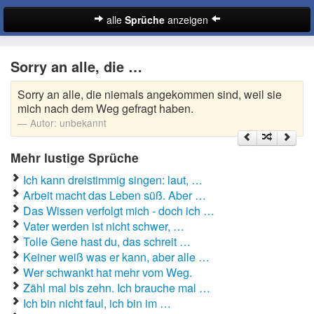
alle
Sprüche
anzeigen
Sprüche
Sorry an alle, die …
Abschiedssprüche
Sorry an alle, die niemals angekommen sind, weil sie
Anmachsprüche
mich nach dem Weg gefragt haben.
Autor:
unbekannt
Beileidssprüche
Mehr lustige Sprüche
Coole Sprüche
Ich kann dreistimmig singen: laut, …
Dumme Sprüche
Arbeit macht das Leben süß. Aber …
Das Wissen verfolgt mich - doch ich …
Englische Sprüche
Vater werden ist nicht schwer, …
Suche
Tolle Gene hast du, das schreit …
Facebook Sprüche
Keiner weiß was er kann, aber alle …
Wer schwankt hat mehr vom Weg.
Fußballsprüche
Zähl mal bis zehn. Ich brauche mal …
Ich bin nicht faul, ich bin im …
Gute Nacht Sprüche