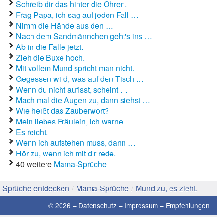
Schreib dir das hinter die Ohren.
Frag Papa, ich sag auf jeden Fall …
Gute Sprüche
Nimm die Hände aus den …
Nach dem Sandmännchen geht's ins …
Guten Morgen Sprüche
Ab in die Falle jetzt.
Zieh die Buxe hoch.
Hochzeitssprüche
Mit vollem Mund spricht man nicht.
Gegessen wird, was auf den Tisch …
Konfirmationssprüche
Wenn du nicht aufisst, scheint …
Mach mal die Augen zu, dann siehst …
Lateinische Sprüche
Wie heißt das Zauberwort?
Liebeskummer Sprüche
Mein liebes Fräulein, ich warne …
Es reicht.
Lustige Sprüche
Wenn ich aufstehen muss, dann …
Hör zu, wenn ich mit dir rede.
Mama-Sprüche
40 weitere
Mama-Sprüche
Motivationssprüche
Sprüche entdecken
/
Mama-Sprüche
/
Mund zu, es zieht.
Schöne Sprüche
© 2026 –
Datenschutz
–
Impressum
–
Empfehlungen