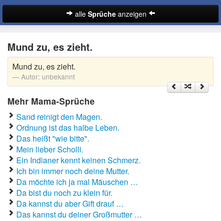
alle
Sprüche
anzeigen
Sprüche
Mund zu, es zieht.
Abschiedssprüche
Mund zu, es zieht.
Anmachsprüche
Autor:
unbekannt
Beileidssprüche
Mehr Mama-Sprüche
Coole Sprüche
Sand reinigt den Magen.
Ordnung ist das halbe Leben.
Dumme Sprüche
Das heißt "wie bitte".
Mein lieber Scholli.
Englische Sprüche
Ein Indianer kennt keinen Schmerz.
Suche
Ich bin immer noch deine Mutter.
Facebook Sprüche
Da möchte ich ja mal Mäuschen …
Da bist du noch zu klein für.
Fußballsprüche
Da kannst du aber Gift drauf …
Das kannst du deiner Großmutter …
Gute Nacht Sprüche