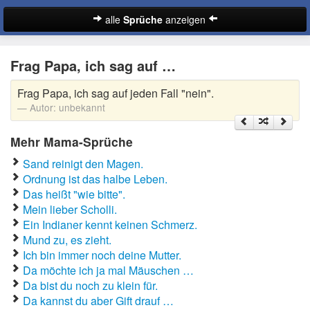
alle
Sprüche
anzeigen
Sprüche
Frag Papa, ich sag auf …
Abschiedssprüche
Frag Papa, ich sag auf jeden Fall "nein".
Anmachsprüche
Autor:
unbekannt
Beileidssprüche
Mehr Mama-Sprüche
Coole Sprüche
Sand reinigt den Magen.
Ordnung ist das halbe Leben.
Dumme Sprüche
Das heißt "wie bitte".
Mein lieber Scholli.
Englische Sprüche
Ein Indianer kennt keinen Schmerz.
Suche
Mund zu, es zieht.
Facebook Sprüche
Ich bin immer noch deine Mutter.
Da möchte ich ja mal Mäuschen …
Fußballsprüche
Da bist du noch zu klein für.
Da kannst du aber Gift drauf …
Gute Nacht Sprüche