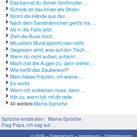
Das kannst du deiner Großmutter …
Schreib dir das hinter die Ohren.
Gute Sprüche
Nimm die Hände aus den …
Nach dem Sandmännchen geht's ins …
Guten Morgen Sprüche
Ab in die Falle jetzt.
Zieh die Buxe hoch.
Hochzeitssprüche
Mit vollem Mund spricht man nicht.
Gegessen wird, was auf den Tisch …
Konfirmationssprüche
Wenn du nicht aufisst, scheint …
Mach mal die Augen zu, dann siehst …
Lateinische Sprüche
Wie heißt das Zauberwort?
Liebeskummer Sprüche
Mein liebes Fräulein, ich warne …
Es reicht.
Lustige Sprüche
Wenn ich aufstehen muss, dann …
Hör zu, wenn ich mit dir rede.
Mama-Sprüche
40 weitere
Mama-Sprüche
Motivationssprüche
Sprüche entdecken
/
Mama-Sprüche
/
Frag Papa, ich sag auf …
Schöne Sprüche
© 2026 –
Datenschutz
–
Impressum
–
Empfehlungen