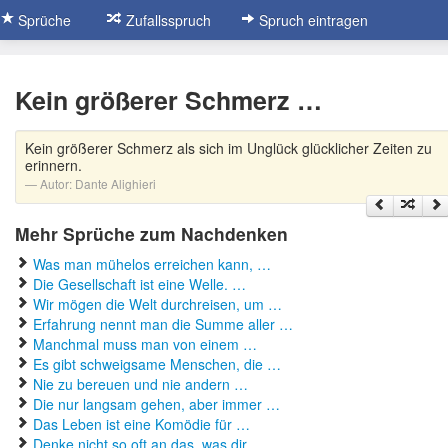
Sprüche
Zufallsspruch
Spruch eintragen
Kein größerer Schmerz …
Kein größerer Schmerz als sich im Unglück glücklicher Zeiten zu
erinnern.
Autor:
Dante Alighieri
Mehr Sprüche zum Nachdenken
Was man mühelos erreichen kann, …
Die Gesellschaft ist eine Welle. …
Wir mögen die Welt durchreisen, um …
Erfahrung nennt man die Summe aller …
Manchmal muss man von einem …
Es gibt schweigsame Menschen, die …
Nie zu bereuen und nie andern …
Die nur langsam gehen, aber immer …
Das Leben ist eine Komödie für …
Denke nicht so oft an das, was dir …