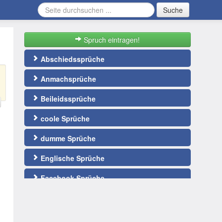
Suche
Spruch eintragen!
Abschiedssprüche
Anmachsprüche
Beileidssprüche
coole Sprüche
dumme Sprüche
Englische Sprüche
Facebook Sprüche
Fußballsprüche
gute Nacht Sprüche