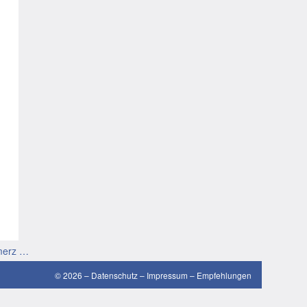
gute Sprüche
guten Morgen Sprüche
Hochzeitssprüche
Konfirmationssprüche
Lateinische Sprüche
Liebeskummer Sprüche
lustige Sprüche
Mama-Sprüche
Motivationssprüche
merz …
schöne Sprüche
© 2026 –
Datenschutz
–
Impressum
–
Empfehlungen
SMS Sprüche