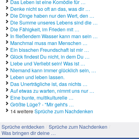
Das Leben ist eine Komödie für …
Denke nicht so oft an das, was dir …
Gute Sprüche
Die Dinge haben nur den Wert, den …
Die Summe unseres Lebens sind die …
Guten Morgen Sprüche
Die Fähigkeit, im Frieden mit …
In fließendem Wasser kann man sein …
Hochzeitssprüche
Manchmal muss man Menschen …
Ein bisschen Freundschaft ist mir …
Konfirmationssprüche
Glück findest Du nicht, in dem Du …
Liebe und Verliebt sein! Was ist …
Lateinische Sprüche
Niemand kann immer glücklich sein, …
Leben und leben lassen.
Liebeskummer Sprüche
Das Unerträgliche ist, das nichts …
Lustige Sprüche
Auf etwas zu warten, nimmt uns nur …
Eine bunte, multikulturelle …
Mama-Sprüche
Größte Lüge? - "Mir geht's …
14 weitere
Sprüche zum Nachdenken
Motivationssprüche
Sprüche entdecken
/
Sprüche zum Nachdenken
/
Schöne Sprüche
Was bringen dir deine …