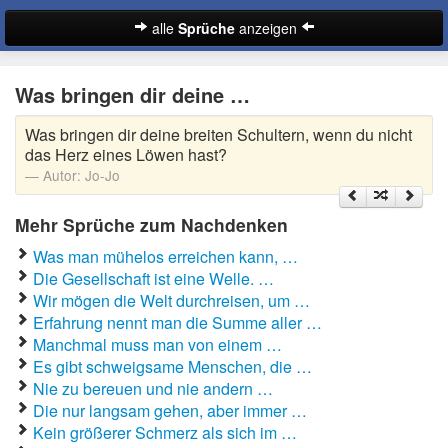
alle
Sprüche
anzeigen
Sprüche
Was bringen dir deine …
Abschiedssprüche
Was bringen dir deine breiten Schultern, wenn du nicht
Anmachsprüche
das Herz eines Löwen hast?
Autor:
Jo-Jo
Beileidssprüche
Mehr Sprüche zum Nachdenken
Coole Sprüche
Was man mühelos erreichen kann, …
Dumme Sprüche
Die Gesellschaft ist eine Welle. …
Wir mögen die Welt durchreisen, um …
Englische Sprüche
Erfahrung nennt man die Summe aller …
Suche
Manchmal muss man von einem …
Facebook Sprüche
Es gibt schweigsame Menschen, die …
Nie zu bereuen und nie andern …
Fußballsprüche
Die nur langsam gehen, aber immer …
Kein größerer Schmerz als sich im …
Gute Nacht Sprüche