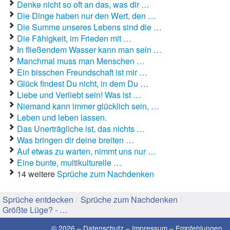
Denke nicht so oft an das, was dir …
Die Dinge haben nur den Wert, den …
Gute Sprüche
Die Summe unseres Lebens sind die …
Die Fähigkeit, im Frieden mit …
Guten Morgen Sprüche
In fließendem Wasser kann man sein …
Manchmal muss man Menschen …
Hochzeitssprüche
Ein bisschen Freundschaft ist mir …
Glück findest Du nicht, in dem Du …
Konfirmationssprüche
Liebe und Verliebt sein! Was ist …
Niemand kann immer glücklich sein, …
Lateinische Sprüche
Leben und leben lassen.
Liebeskummer Sprüche
Das Unerträgliche ist, das nichts …
Was bringen dir deine breiten …
Lustige Sprüche
Auf etwas zu warten, nimmt uns nur …
Eine bunte, multikulturelle …
Mama-Sprüche
14 weitere
Sprüche zum Nachdenken
Motivationssprüche
Sprüche entdecken
/
Sprüche zum Nachdenken
/
Größte Lüge? - …
Schöne Sprüche
© 2026 –
Datenschutz
–
Impressum
–
Empfehlungen