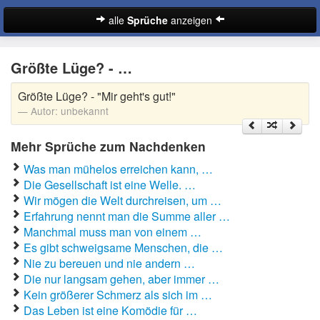
alle
Sprüche
anzeigen
Sprüche
Größte Lüge? - …
Abschiedssprüche
Größte Lüge? - "Mir geht's gut!"
Anmachsprüche
Autor:
unbekannt
Beileidssprüche
Mehr Sprüche zum Nachdenken
Coole Sprüche
Was man mühelos erreichen kann, …
Die Gesellschaft ist eine Welle. …
Dumme Sprüche
Wir mögen die Welt durchreisen, um …
Erfahrung nennt man die Summe aller …
Englische Sprüche
Manchmal muss man von einem …
Suche
Es gibt schweigsame Menschen, die …
Facebook Sprüche
Nie zu bereuen und nie andern …
Die nur langsam gehen, aber immer …
Fußballsprüche
Kein größerer Schmerz als sich im …
Das Leben ist eine Komödie für …
Gute Nacht Sprüche