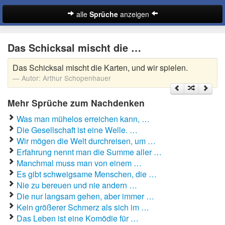
alle
Sprüche
anzeigen
Sprüche
Das Schicksal mischt die …
Abschiedssprüche
Das Schicksal mischt die Karten, und wir spielen.
Anmachsprüche
Autor:
Arthur Schopenhauer
Beileidssprüche
Mehr Sprüche zum Nachdenken
Coole Sprüche
Was man mühelos erreichen kann, …
Die Gesellschaft ist eine Welle. …
Dumme Sprüche
Wir mögen die Welt durchreisen, um …
Erfahrung nennt man die Summe aller …
Englische Sprüche
Manchmal muss man von einem …
Suche
Es gibt schweigsame Menschen, die …
Facebook Sprüche
Nie zu bereuen und nie andern …
Die nur langsam gehen, aber immer …
Fußballsprüche
Kein größerer Schmerz als sich im …
Das Leben ist eine Komödie für …
Gute Nacht Sprüche