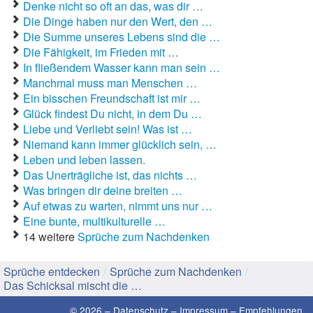
Denke nicht so oft an das, was dir …
Die Dinge haben nur den Wert, den …
Gute Sprüche
Die Summe unseres Lebens sind die …
Die Fähigkeit, im Frieden mit …
Guten Morgen Sprüche
In fließendem Wasser kann man sein …
Manchmal muss man Menschen …
Hochzeitssprüche
Ein bisschen Freundschaft ist mir …
Glück findest Du nicht, in dem Du …
Konfirmationssprüche
Liebe und Verliebt sein! Was ist …
Niemand kann immer glücklich sein, …
Lateinische Sprüche
Leben und leben lassen.
Liebeskummer Sprüche
Das Unerträgliche ist, das nichts …
Was bringen dir deine breiten …
Lustige Sprüche
Auf etwas zu warten, nimmt uns nur …
Eine bunte, multikulturelle …
Mama-Sprüche
14 weitere
Sprüche zum Nachdenken
Motivationssprüche
Sprüche entdecken
/
Sprüche zum Nachdenken
/
Das Schicksal mischt die …
Schöne Sprüche
© 2026 –
Datenschutz
–
Impressum
–
Empfehlungen