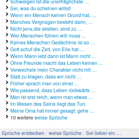
Schweigen ist die unerträglichste …
Sei, was du scheinen willst!
Gute Sprüche
Wenn ein Mensch keinen Grund hat, …
Manches Vergnügen besteht darin, …
Guten Morgen Sprüche
Nicht jene,die streiten, sind zu …
Wer Menschen führen will muss …
Hochzeitssprüche
Keines Menschen Gedächtnis ist so …
Gott schuf die Zeit, von Eile hat …
Konfirmationssprüche
Wenn Mann lebt dann ist Mann nicht …
Ohne Freunde macht das Leben keinen …
Lateinische Sprüche
Verwechsle mein Charakter nicht mit …
Statt zu klagen, dass wir nicht …
Liebeskummer Sprüche
Früher sprach man von einer …
Wie passend, dass Leben rückwärts …
Lustige Sprüche
Man ist erst reich, wenn man etwas …
Mama-Sprüche
Im Wesen des Seins liegt das Tun.
Meine Oma hat immer gesagt: gehe …
Motivationssprüche
10 weitere
weise Sprüche
Schöne Sprüche
Sprüche entdecken
/
weise Sprüche
/
Sei lieber ein …