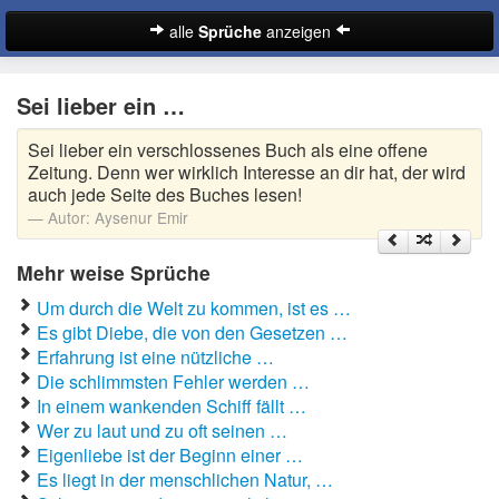
alle
Sprüche
anzeigen
Sprüche
Sei lieber ein …
Abschiedssprüche
Sei lieber ein verschlossenes Buch als eine offene
Anmachsprüche
Zeitung. Denn wer wirklich Interesse an dir hat, der wird
auch jede Seite des Buches lesen!
Beileidssprüche
Autor:
Aysenur Emir
Coole Sprüche
Mehr weise Sprüche
Um durch die Welt zu kommen, ist es …
Dumme Sprüche
Es gibt Diebe, die von den Gesetzen …
Englische Sprüche
Erfahrung ist eine nützliche …
Suche
Die schlimmsten Fehler werden …
Facebook Sprüche
In einem wankenden Schiff fällt …
Wer zu laut und zu oft seinen …
Fußballsprüche
Eigenliebe ist der Beginn einer …
Es liegt in der menschlichen Natur, …
Gute Nacht Sprüche