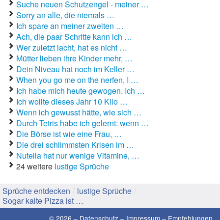
Suche neuen Schutzengel - meiner …
Sorry an alle, die niemals …
Gute Sprüche
Ich spare an meiner zweiten …
Ach, die paar Schritte kann ich …
Guten Morgen Sprüche
Wer zuletzt lacht, hat es nicht …
Mütter lieben ihre Kinder mehr, …
Hochzeitssprüche
Dein Niveau hat noch im Keller …
When you go me on the nerfen, I …
Konfirmationssprüche
Ich habe mich heute gewogen. Ich …
Ich wollte dieses Jahr 10 Kilo …
Lateinische Sprüche
Wenn ich gewusst hätte, wie sich …
Liebeskummer Sprüche
Durch Tetris habe ich gelernt: wenn …
Die Börse ist wie eine Frau, …
Lustige Sprüche
Die drei schlimmsten Krisen im …
Nutella hat nur wenige Vitamine, …
Mama-Sprüche
24 weitere
lustige Sprüche
Motivationssprüche
Sprüche entdecken
/
lustige Sprüche
/
Sogar kalte Pizza ist …
Schöne Sprüche
© 2026 –
Datenschutz
–
Impressum
–
Empfehlungen