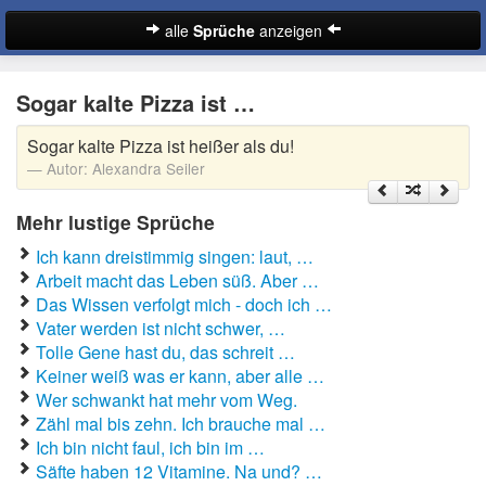
alle
Sprüche
anzeigen
Sprüche
Sogar kalte Pizza ist …
Abschiedssprüche
Sogar kalte Pizza ist heißer als du!
Anmachsprüche
Autor:
Alexandra Seiler
Beileidssprüche
Mehr lustige Sprüche
Coole Sprüche
Ich kann dreistimmig singen: laut, …
Arbeit macht das Leben süß. Aber …
Dumme Sprüche
Das Wissen verfolgt mich - doch ich …
Vater werden ist nicht schwer, …
Englische Sprüche
Tolle Gene hast du, das schreit …
Suche
Keiner weiß was er kann, aber alle …
Facebook Sprüche
Wer schwankt hat mehr vom Weg.
Zähl mal bis zehn. Ich brauche mal …
Fußballsprüche
Ich bin nicht faul, ich bin im …
Säfte haben 12 Vitamine. Na und? …
Gute Nacht Sprüche