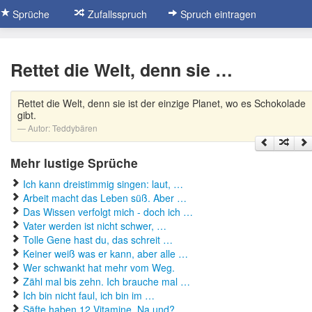
Sprüche
Zufallsspruch
Spruch eintragen
Rettet die Welt, denn sie …
Rettet die Welt, denn sie ist der einzige Planet, wo es Schokolade
gibt.
Autor:
Teddybären
Mehr lustige Sprüche
Ich kann dreistimmig singen: laut, …
Arbeit macht das Leben süß. Aber …
Das Wissen verfolgt mich - doch ich …
Vater werden ist nicht schwer, …
Tolle Gene hast du, das schreit …
Keiner weiß was er kann, aber alle …
Wer schwankt hat mehr vom Weg.
Zähl mal bis zehn. Ich brauche mal …
Ich bin nicht faul, ich bin im …
Säfte haben 12 Vitamine. Na und? …