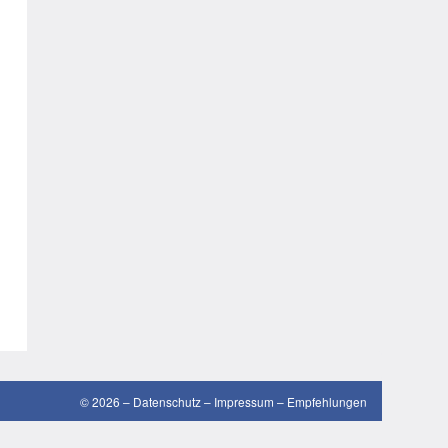
gute Sprüche
guten Morgen Sprüche
Hochzeitssprüche
Konfirmationssprüche
Lateinische Sprüche
Liebeskummer Sprüche
lustige Sprüche
Mama-Sprüche
Motivationssprüche
schöne Sprüche
© 2026 –
Datenschutz
–
Impressum
–
Empfehlungen
SMS Sprüche