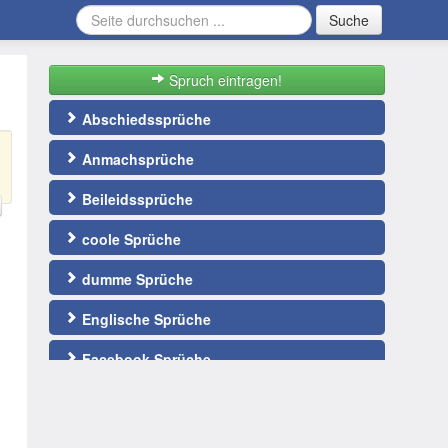
Suche
Spruch eintragen!
Abschiedssprüche
Anmachsprüche
Beileidssprüche
coole Sprüche
dumme Sprüche
Englische Sprüche
Facebook Sprüche
Fußballsprüche
gute Nacht Sprüche