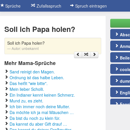
Sprüche
Zufallsspruch
Spruch eintragen
Soll ich Papa holen?
Absc
Soll ich Papa holen?
Anma
Autor:
unbekannt
Beile
Mehr Mama-Sprüche
cool
Sand reinigt den Magen.
Ordnung ist das halbe Leben.
dumm
Das heißt "wie bitte".
Mein lieber Scholli.
Engl
Ein Indianer kennt keinen Schmerz.
Mund zu, es zieht.
Face
Ich bin immer noch deine Mutter.
Da möchte ich ja mal Mäuschen …
Fußb
Da bist du noch zu klein für.
Da kannst du aber Gift drauf …
gute 
Das kannst du deiner Großmutter …