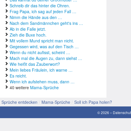
Schreib dir das hinter die Ohren.
gute
Frag Papa, ich sag auf jeden Fall …
Nimm die Hände aus den …
gute
Nach dem Sandmännchen geht's ins …
Ab in die Falle jetzt.
Hoch
Zieh die Buxe hoch.
Mit vollem Mund spricht man nicht.
Konf
Gegessen wird, was auf den Tisch …
Wenn du nicht aufisst, scheint …
Latei
Mach mal die Augen zu, dann siehst …
Wie heißt das Zauberwort?
Lieb
Mein liebes Fräulein, ich warne …
Es reicht.
lusti
Wenn ich aufstehen muss, dann …
40 weitere
Mama-Sprüche
Mama
Sprüche entdecken
/
Mama-Sprüche
/
Soll ich Papa holen?
Moti
© 2026 –
Datenschut
schö
SMS 