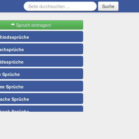
Suche
Spruch eintragen!
hiedssprüche
chsprüche
idssprüche
e Sprüche
e Sprüche
ische Sprüche
book Sprüche
allsprüche
Nacht Sprüche