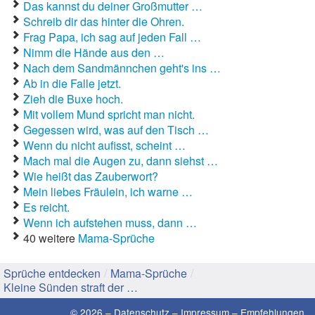
Das kannst du deiner Großmutter …
Schreib dir das hinter die Ohren.
Gute Sprüche
Frag Papa, ich sag auf jeden Fall …
Nimm die Hände aus den …
Guten Morgen Sprüche
Nach dem Sandmännchen geht's ins …
Ab in die Falle jetzt.
Hochzeitssprüche
Zieh die Buxe hoch.
Mit vollem Mund spricht man nicht.
Konfirmationssprüche
Gegessen wird, was auf den Tisch …
Wenn du nicht aufisst, scheint …
Lateinische Sprüche
Mach mal die Augen zu, dann siehst …
Liebeskummer Sprüche
Wie heißt das Zauberwort?
Mein liebes Fräulein, ich warne …
Lustige Sprüche
Es reicht.
Wenn ich aufstehen muss, dann …
Mama-Sprüche
40 weitere
Mama-Sprüche
Motivationssprüche
Sprüche entdecken
/
Mama-Sprüche
/
Kleine Sünden straft der …
Schöne Sprüche
© 2026 –
Datenschutz
–
Impressum
–
Empfehlungen