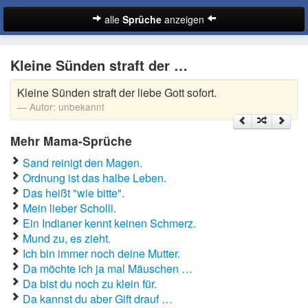
alle
Sprüche
anzeigen
Sprüche
Kleine Sünden straft der …
Abschiedssprüche
Kleine Sünden straft der liebe Gott sofort.
Anmachsprüche
Autor:
unbekannt
Beileidssprüche
Mehr Mama-Sprüche
Coole Sprüche
Sand reinigt den Magen.
Ordnung ist das halbe Leben.
Dumme Sprüche
Das heißt "wie bitte".
Mein lieber Scholli.
Englische Sprüche
Ein Indianer kennt keinen Schmerz.
Suche
Mund zu, es zieht.
Facebook Sprüche
Ich bin immer noch deine Mutter.
Da möchte ich ja mal Mäuschen …
Fußballsprüche
Da bist du noch zu klein für.
Da kannst du aber Gift drauf …
Gute Nacht Sprüche